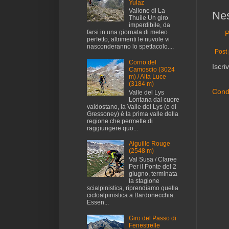
Yulaz
Vallone di La
Ne
Thuile Un giro
imperdibile, da
farsi in una giornata di meteo
P
perfetto, altrimenti le nuvole vi
nasconderanno lo spettacolo....
Post 
Corno del
Iscriv
Camoscio (3024
m) / Alta Luce
(3184 m)
Condi
Valle del Lys
Lontana dal cuore
valdostano, la Valle del Lys (o di
Gressoney) è la prima valle della
regione che permette di
raggiungere quo...
Aiguille Rouge
(2548 m)
Val Susa / Claree
Per il Ponte del 2
giugno, terminata
la stagione
scialpinistica, riprendiamo quella
cicloalpinistica a Bardonecchia.
Essen...
Giro del Passo di
Fenestrelle