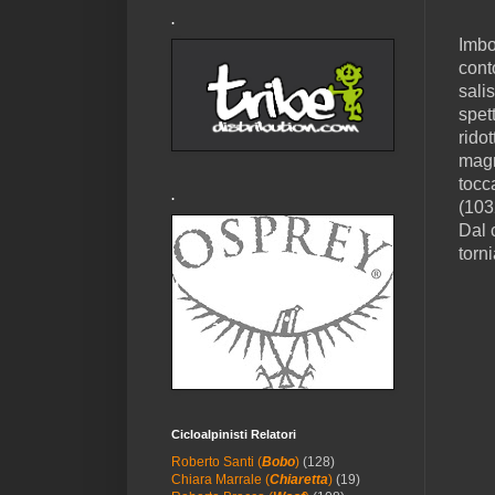
.
Imbo
cont
salis
spet
rido
magn
tocc
.
(103
Dal 
torn
Cicloalpinisti Relatori
Roberto Santi (
Bobo
)
(128)
Chiara Marrale (
Chiaretta
)
(19)