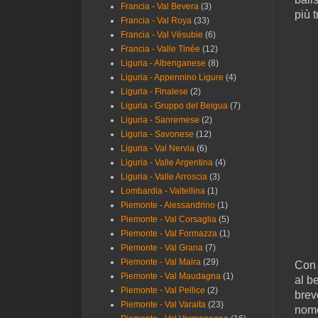
Francia - Val Bevera
(3)
più 
Francia - Val Roya
(33)
Francia - Val Vésubie
(6)
Francia - Valle Tinée
(12)
Liguria - Albenganese
(8)
Liguria - Appennino Ligure
(4)
Liguria - Finalese
(2)
Liguria - Gruppo del Beigua
(7)
Liguria - Sanremese
(2)
Liguria - Savonese
(12)
Liguria - Val Nervia
(6)
Liguria - Valle Argentina
(4)
Liguria - Valle Arroscia
(3)
Lombardia - Valtellina
(1)
Piemonte - Alessandrino
(1)
Piemonte - Val Corsaglia
(5)
Piemonte - Val Formazza
(1)
Piemonte - Val Grana
(7)
Piemonte - Val Maira
(29)
Con 
Piemonte - Val Maudagna
(1)
al b
Piemonte - Val Pellice
(2)
brev
Piemonte - Val Varaita
(23)
nome