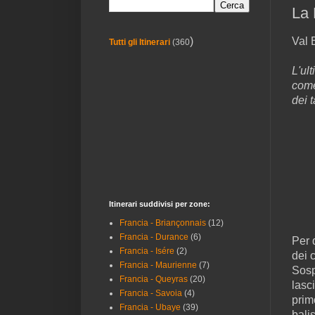
La 
Val 
)
Tutti gli Itinerari
(360
L'ul
come
dei 
Itinerari suddivisi per zone:
Francia - Briançonnais
(12)
Francia - Durance
(6)
Per 
Francia - Isére
(2)
dei 
Francia - Maurienne
(7)
Sosp
Francia - Queyras
(20)
lasc
Francia - Savoia
(4)
prim
Francia - Ubaye
(39)
bali