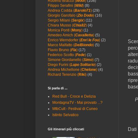
Roberto Bracco (
Woof
)
(108)
Filippo Serafini (
Wild
)
(8)
Andrea Codda (
Barolo71
)
(29)
Giorgio Garofalo (
Zio Dodo
)
(16)
Sergio Milani (
Sergix
)
(11)
Chiara Musso (
Chia82
)
(4)
Monica Ponti (
Mony
)
(1)
Amedeo Amich (
Cavalletta
)
(5)
Enrico Werndorfer (
Enri le Fou
)
(2)
Scen
Marco Malfatto (
DelBiondo
)
(5)
perc
Flavio Bruno (
Fla
)
(17)
alter
Federico Scotto (
Fede
)
(1)
Simone Giordanello (
Simo
)
(7)
radu
Diego Furini (
Lupo Solitario
)
(2)
deci
Andrea Michellone (
Chelone
)
(4)
bass
Richard Terenzio (
Riki
)
(4)
ripre
base
Si parla di ...
Red Bull - Croce e Delizia
P
MontagnaTV - Mai provato ...?
MtbCult - Festival di Cuneo
Istinto Selvatico
Dati 
Gli itinerari più cliccati