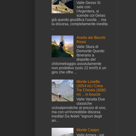
Valle Gesso Si
sale con
l'Argentera, si
scende col Gelas:
già questo giustifica l'uscita ... ma
la discesa, completamente inedita
...
Anello dei Becchi
Rossi
Valle Stura di
Demonte Questo
itinerario a
dispetto del
chilometraggio assolutamente
non proibitivo (solo 22 km!!!) è un
giro che offre ...
Monte Losetta
(3054 m) / Cima
Tre Chiosis (3080
m) ... in boucle
Valle Varaita Due
classiche
cicloalpinistiche al prezzo di uno,
ma con un'incredibile discesa
inedita! Da fedeli "signori degli
an...
Monte Ceppo
Valle Armea - val