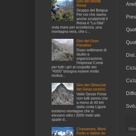
Giro del Monte
Anel
Reixa
Gruppo del Beigua
Per noi che siamo
Pres
anche scialpinisti il
Reixa è "La Gita"
vista mare per eccellenza, una
Quot
montagna vera, che c...
Giro del Gran
Quot
Paradiso
Dopo settimane di
studio e
Disl
organizzazione,
l'impresa! Come
per tutti i giri al cospetto dei
Cicl
"4000" bisogna essere molto
motiva...
Cicl
Giro dei Ghiacciai
del Gelas (orario)
Diff
Valle Gesso Forse
non tutti sanno che
a meno di 40 km
Svil
dalla costa Ligure
esistono montagne che si
elevano oltre i 3000 metri alle
spalle d...
Ubi
Chavannes, Mont
Fortin e Vallon de