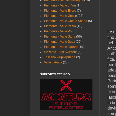
Piemonte - Val Vermenagna
(16)
Piemonte - Valle di Viù
(1)
Piemonte - Valle Ellero
(7)
Piemonte - Valle Gesso
(28)
Piemonte - Valle Orco e Soana
(5)
Piemonte - Valle Pesio
(10)
Piemonte - Valle Po
(3)
Le n
Piemonte - Valle Stura
(56)
fino
Piemonte - Valle Susa
(22)
nebb
Piemonte - Valle Tanaro
(10)
Anco
Svizzera - Alpi Svizzere
(6)
sull
Toscana - Alpi Apuane
(2)
fitt
Valle d'Aosta
(23)
perd
ades
SUPPORTO TECNICO
pass
Porte
somm
rico
lasc
In b
devi
semp