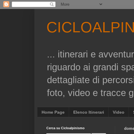
CICLOALPI
... itinerari e avvent
riguardo ai grandi sp
dettagliate di percors
foto, video e tracce gp
Home Page
Elenco Itinerari
Video
Cerca su Cicloalpinismo
dome