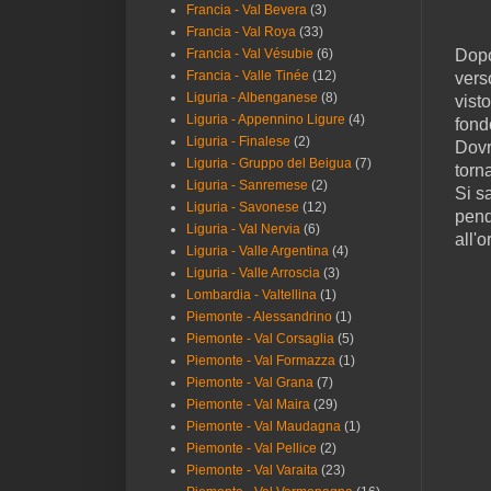
Francia - Val Bevera
(3)
Francia - Val Roya
(33)
Francia - Val Vésubie
(6)
Dopo
Francia - Valle Tinée
(12)
vers
Liguria - Albenganese
(8)
vist
Liguria - Appennino Ligure
(4)
fond
Liguria - Finalese
(2)
Dovr
Liguria - Gruppo del Beigua
(7)
torn
Liguria - Sanremese
(2)
Si s
Liguria - Savonese
(12)
pend
Liguria - Val Nervia
(6)
all'o
Liguria - Valle Argentina
(4)
Liguria - Valle Arroscia
(3)
Lombardia - Valtellina
(1)
Piemonte - Alessandrino
(1)
Piemonte - Val Corsaglia
(5)
Piemonte - Val Formazza
(1)
Piemonte - Val Grana
(7)
Piemonte - Val Maira
(29)
Piemonte - Val Maudagna
(1)
Piemonte - Val Pellice
(2)
Piemonte - Val Varaita
(23)