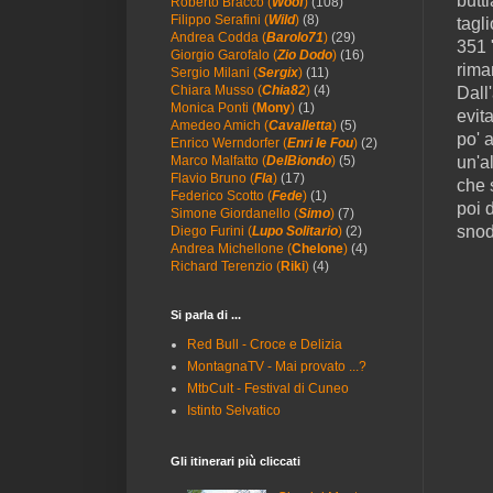
butt
Roberto Bracco (
Woof
)
(108)
Filippo Serafini (
Wild
)
(8)
tagl
Andrea Codda (
Barolo71
)
(29)
351 
Giorgio Garofalo (
Zio Dodo
)
(16)
rima
Sergio Milani (
Sergix
)
(11)
Chiara Musso (
Chia82
)
(4)
Dall
Monica Ponti (
Mony
)
(1)
evit
Amedeo Amich (
Cavalletta
)
(5)
po' a
Enrico Werndorfer (
Enri le Fou
)
(2)
Marco Malfatto (
DelBiondo
)
(5)
un'al
Flavio Bruno (
Fla
)
(17)
che 
Federico Scotto (
Fede
)
(1)
poi d
Simone Giordanello (
Simo
)
(7)
snod
Diego Furini (
Lupo Solitario
)
(2)
Andrea Michellone (
Chelone
)
(4)
Richard Terenzio (
Riki
)
(4)
Si parla di ...
Red Bull - Croce e Delizia
MontagnaTV - Mai provato ...?
MtbCult - Festival di Cuneo
Istinto Selvatico
Gli itinerari più cliccati