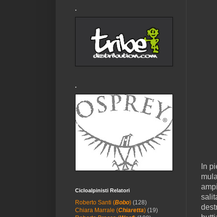
.
.
In p
mula
ampi
Cicloalpinisti Relatori
sali
Roberto Santi (
Bobo
)
(128)
dest
Chiara Marrale (
Chiaretta
)
(19)