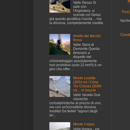
P
Valle Gesso Si
sale con
l'Argentera, si
Post 
scende col Gelas:
già questo giustifica l'uscita ... ma
Iscriv
la discesa, completamente inedita
...
Condi
Anello dei Becchi
Rossi
Valle Stura di
Demonte Questo
itinerario a
dispetto del
chilometraggio assolutamente
non proibitivo (solo 22 km!!!) è un
giro che offre ...
Monte Losetta
(3054 m) / Cima
Tre Chiosis (3080
m) ... in boucle
Valle Varaita Due
classiche
cicloalpinistiche al prezzo di uno,
ma con un'incredibile discesa
inedita! Da fedeli "signori degli
an...
Monte Ceppo
Valle Armea - val