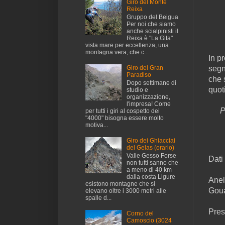
Giro del Monte
Reixa
Gruppo del Beigua
Per noi che siamo
anche scialpinisti il
Reixa è "La Gita"
vista mare per eccellenza, una
montagna vera, che c...
In p
Giro del Gran
segn
Paradiso
che 
Dopo settimane di
quot
studio e
organizzazione,
l'impresa! Come
P
per tutti i giri al cospetto dei
"4000" bisogna essere molto
motiva...
Giro dei Ghiacciai
del Gelas (orario)
Valle Gesso Forse
Dati 
non tutti sanno che
a meno di 40 km
dalla costa Ligure
Anel
esistono montagne che si
Goua
elevano oltre i 3000 metri alle
spalle d...
Pres
Corno del
Camoscio (3024