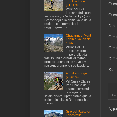
m) / Alta Luce
Quot
(3184 m)
Valle del Lys
Lontana dal cuore
Quot
valdostano, la Valle del Lys (o di
Gressoney) è la prima valle della
regione che permette di
Disl
raggiungere quo...
Chavannes, Mont
Cicl
Fortin e Vallon de
Yulaz
Vallone di La
Cicl
Thuile Un giro
imperdibile, da
farsi in una giornata di meteo
Diff
perfetto, altrimenti le nuvole vi
nasconderanno lo spettacolo....
Svil
Aiguille Rouge
(2548 m)
Val Susa / Claree
Per il Ponte del 2
giugno, terminata
la stagione
Ubi
scialpinistica, riprendiamo quella
cicloalpinistica a Bardonecchia.
Essen...
Ne
Giro del Passo di
Fenestrelle