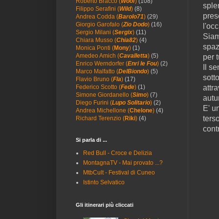
Roberto Bracco (
Woof
)
(108)
sple
Filippo Serafini (
Wild
)
(8)
pres
Andrea Codda (
Barolo71
)
(29)
Giorgio Garofalo (
Zio Dodo
)
(16)
l'oc
Sergio Milani (
Sergix
)
(11)
Siam
Chiara Musso (
Chia82
)
(4)
spaz
Monica Ponti (
Mony
)
(1)
Amedeo Amich (
Cavalletta
)
(5)
per t
Enrico Werndorfer (
Enri le Fou
)
(2)
Il s
Marco Malfatto (
DelBiondo
)
(5)
sott
Flavio Bruno (
Fla
)
(17)
attr
Federico Scotto (
Fede
)
(1)
Simone Giordanello (
Simo
)
(7)
autun
Diego Furini (
Lupo Solitario
)
(2)
E' u
Andrea Michellone (
Chelone
)
(4)
ters
Richard Terenzio (
Riki
)
(4)
cont
Si parla di ...
Red Bull - Croce e Delizia
MontagnaTV - Mai provato ...?
MtbCult - Festival di Cuneo
Istinto Selvatico
Gli itinerari più cliccati