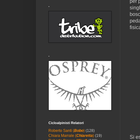
per p
.
sing
bosc
peda
fisic
.
Cicloalpinisti Relatori
Roberto Santi (
Bobo
)
(128)
Chiara Marrale (
Chiaretta
)
(19)
Si e