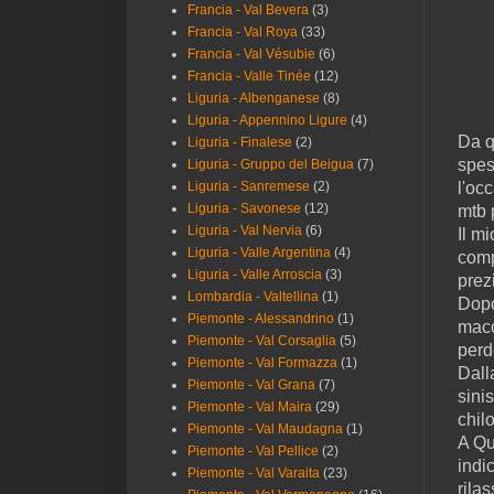
Francia - Val Bevera
(3)
Francia - Val Roya
(33)
Francia - Val Vésubie
(6)
Francia - Valle Tinée
(12)
Liguria - Albenganese
(8)
Liguria - Appennino Ligure
(4)
Da q
Liguria - Finalese
(2)
spess
Liguria - Gruppo del Beigua
(7)
Liguria - Sanremese
(2)
l'oc
Liguria - Savonese
(12)
mtb 
Liguria - Val Nervia
(6)
Il m
Liguria - Valle Argentina
(4)
comp
Liguria - Valle Arroscia
(3)
prez
Lombardia - Valtellina
(1)
Dopo
Piemonte - Alessandrino
(1)
macc
Piemonte - Val Corsaglia
(5)
perd
Piemonte - Val Formazza
(1)
Dall
Piemonte - Val Grana
(7)
sini
Piemonte - Val Maira
(29)
chil
Piemonte - Val Maudagna
(1)
A Qu
Piemonte - Val Pellice
(2)
indi
Piemonte - Val Varaita
(23)
rila