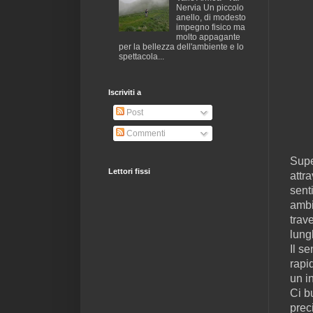
Nervia Un piccolo
anello, di modesto
impegno fisico ma
molto appagante
per la bellezza dell'ambiente e lo
spettacola...
Iscriviti a
Post
Commenti
Supe
Lettori fissi
attra
sent
ambi
trav
lung
Il s
rapi
un i
Ci b
prec