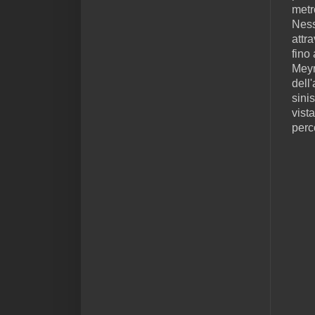
metr
Ness
attra
fino
Meyr
dell
sini
vista
perco