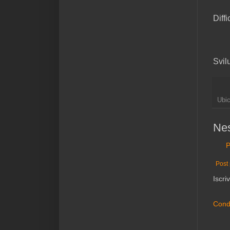
Diffi
Svil
Ubi
Ne
P
Post 
Iscriv
Condi