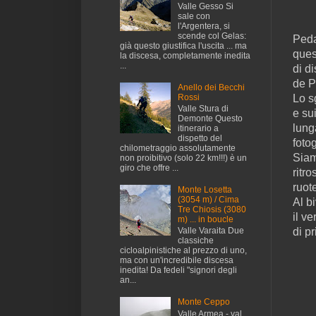
Valle Gesso Si
sale con
l'Argentera, si
scende col Gelas:
Peda
già questo giustifica l'uscita ... ma
ques
la discesa, completamente inedita
...
di d
de P
Anello dei Becchi
Rossi
Lo s
Valle Stura di
e su
Demonte Questo
lung
itinerario a
dispetto del
fotog
chilometraggio assolutamente
Siam
non proibitivo (solo 22 km!!!) è un
giro che offre ...
ritr
ruot
Monte Losetta
(3054 m) / Cima
Al b
Tre Chiosis (3080
il v
m) ... in boucle
di pr
Valle Varaita Due
classiche
cicloalpinistiche al prezzo di uno,
ma con un'incredibile discesa
inedita! Da fedeli "signori degli
an...
Monte Ceppo
Valle Armea - val