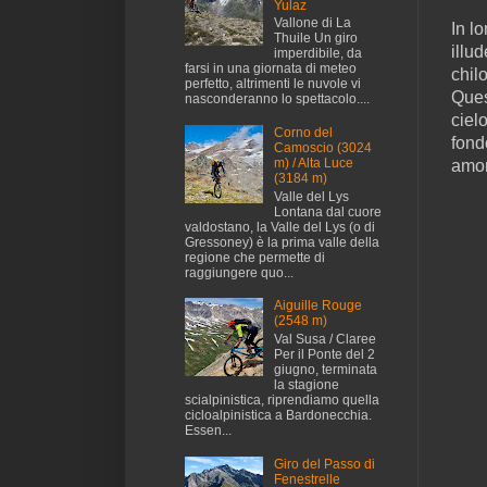
Yulaz
Vallone di La
In l
Thuile Un giro
illu
imperdibile, da
farsi in una giornata di meteo
chil
perfetto, altrimenti le nuvole vi
Ques
nasconderanno lo spettacolo....
cielo
Corno del
fond
Camoscio (3024
m) / Alta Luce
amor
(3184 m)
Valle del Lys
Lontana dal cuore
valdostano, la Valle del Lys (o di
Gressoney) è la prima valle della
regione che permette di
raggiungere quo...
Aiguille Rouge
(2548 m)
Val Susa / Claree
Per il Ponte del 2
giugno, terminata
la stagione
scialpinistica, riprendiamo quella
cicloalpinistica a Bardonecchia.
Essen...
Giro del Passo di
Fenestrelle