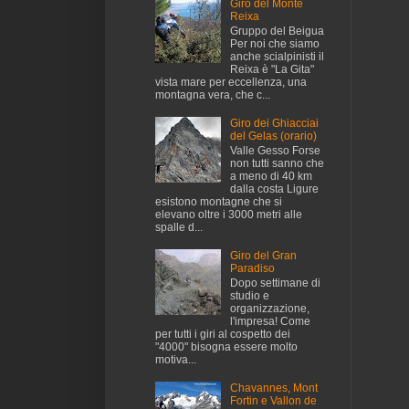
Giro del Monte
Reixa
Gruppo del Beigua
Per noi che siamo
anche scialpinisti il
Reixa è "La Gita"
vista mare per eccellenza, una
montagna vera, che c...
Giro dei Ghiacciai
del Gelas (orario)
Valle Gesso Forse
non tutti sanno che
a meno di 40 km
dalla costa Ligure
esistono montagne che si
elevano oltre i 3000 metri alle
spalle d...
Giro del Gran
Paradiso
Dopo settimane di
studio e
organizzazione,
l'impresa! Come
per tutti i giri al cospetto dei
"4000" bisogna essere molto
motiva...
Chavannes, Mont
Fortin e Vallon de