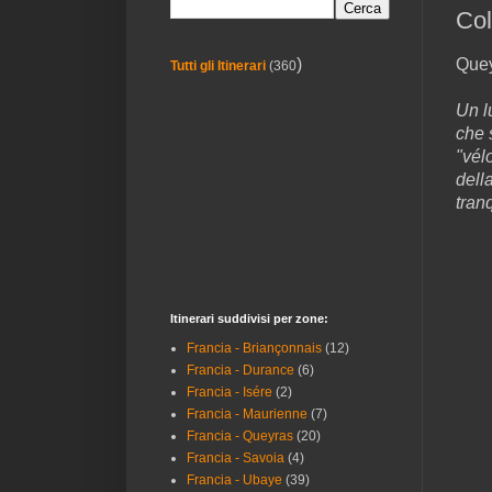
Col
Que
)
Tutti gli Itinerari
(360
Un l
che 
"vél
dell
tran
Itinerari suddivisi per zone:
Francia - Briançonnais
(12)
Francia - Durance
(6)
Francia - Isére
(2)
Francia - Maurienne
(7)
Francia - Queyras
(20)
Francia - Savoia
(4)
Francia - Ubaye
(39)