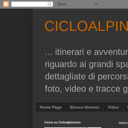
CICLOALPI
... itinerari e avvent
riguardo ai grandi sp
dettagliate di percors
foto, video e tracce gp
Home Page
Elenco Itinerari
Video
Cerca su Cicloalpinismo
merco