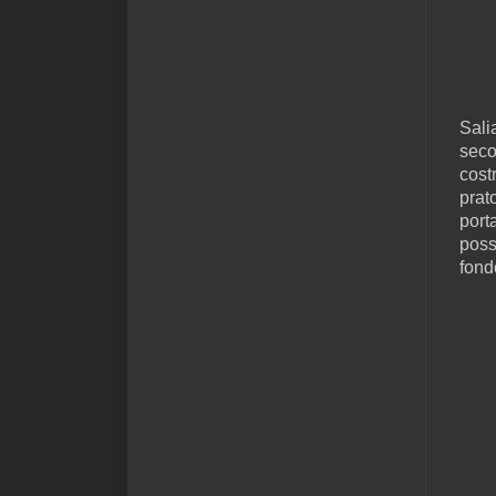
Sali
seco
cost
prat
port
poss
fond