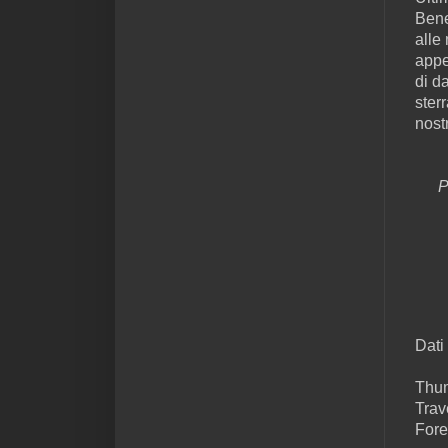
Bene
alle
appe
di d
ster
nost
P
Dati
Thum
Trav
Fore