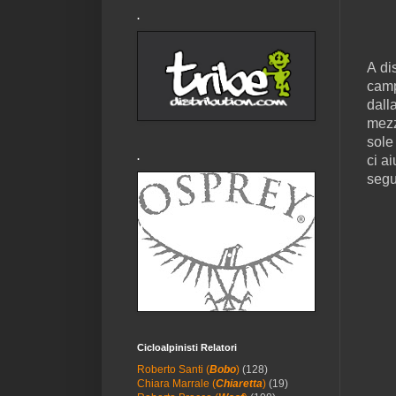
.
A di
camp
dall
mezz
sole
.
ci a
segu
Cicloalpinisti Relatori
Roberto Santi (
Bobo
)
(128)
Chiara Marrale (
Chiaretta
)
(19)