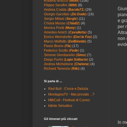
Roberto Bracco (
Woof
)
(108)
Filippo Serafini (
Wild
)
(8)
Giun
Andrea Codda (
Barolo71
)
(29)
pian
Giorgio Garofalo (
Zio Dodo
)
(16)
Sergio Milani (
Sergix
)
(11)
e gr
Chiara Musso (
Chia82
)
(4)
per 
Monica Ponti (
Mony
)
(1)
Altr
Amedeo Amich (
Cavalletta
)
(5)
Enrico Werndorfer (
Enri le Fou
)
(2)
non 
Marco Malfatto (
DelBiondo
)
(5)
evide
Flavio Bruno (
Fla
)
(17)
Federico Scotto (
Fede
)
(1)
Simone Giordanello (
Simo
)
(7)
Diego Furini (
Lupo Solitario
)
(2)
Andrea Michellone (
Chelone
)
(4)
Richard Terenzio (
Riki
)
(4)
Si parla di ...
Red Bull - Croce e Delizia
MontagnaTV - Mai provato ...?
MtbCult - Festival di Cuneo
Istinto Selvatico
Gli itinerari più cliccati
In m