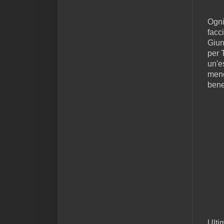
Ogni
facc
Giun
per 
un'e
meno
bene
Ultim