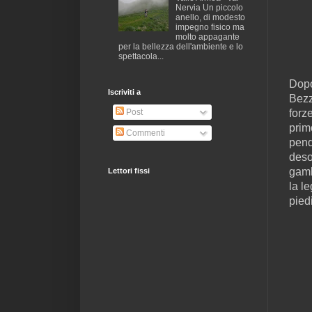
Nervia Un piccolo
anello, di modesto
impegno fisico ma
molto appagante
per la bellezza dell'ambiente e lo
spettacola...
Dopo
Iscriviti a
Bezz
forz
Post
prim
Commenti
pend
deso
gamb
Lettori fissi
la l
piedi