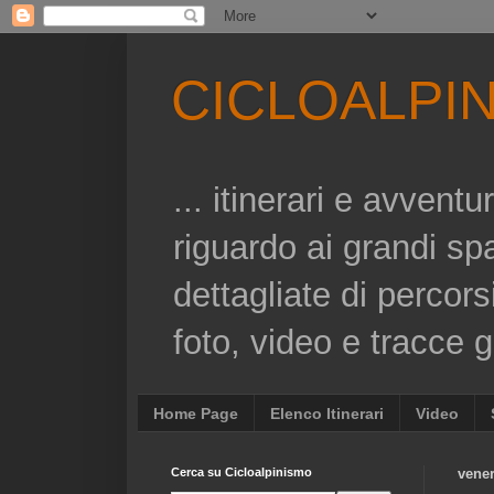
CICLOALPI
... itinerari e avvent
riguardo ai grandi sp
dettagliate di percors
foto, video e tracce gp
Home Page
Elenco Itinerari
Video
Cerca su Cicloalpinismo
vener