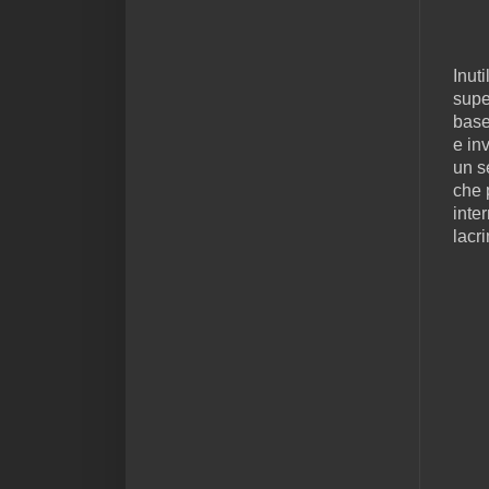
Inut
supe
base
e in
un s
che 
inte
lacr