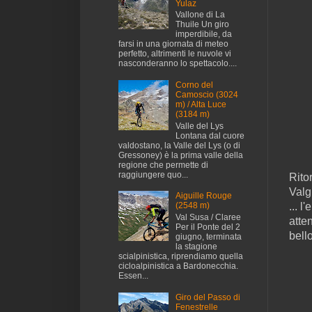
Yulaz
Vallone di La
Thuile Un giro
imperdibile, da
farsi in una giornata di meteo
perfetto, altrimenti le nuvole vi
nasconderanno lo spettacolo....
Corno del
Camoscio (3024
m) / Alta Luce
(3184 m)
Valle del Lys
Lontana dal cuore
valdostano, la Valle del Lys (o di
Gressoney) è la prima valle della
regione che permette di
raggiungere quo...
Rito
Valg
Aiguille Rouge
(2548 m)
... 
Val Susa / Claree
atte
Per il Ponte del 2
bell
giugno, terminata
la stagione
scialpinistica, riprendiamo quella
cicloalpinistica a Bardonecchia.
Essen...
Giro del Passo di
Fenestrelle