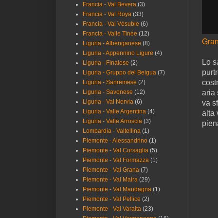
Francia - Val Bevera
(3)
Francia - Val Roya
(33)
Francia - Val Vésubie
(6)
Francia - Valle Tinée
(12)
Gran
Liguria - Albenganese
(8)
Liguria - Appennino Ligure
(4)
Lo s
Liguria - Finalese
(2)
purt
Liguria - Gruppo del Beigua
(7)
cost
Liguria - Sanremese
(2)
aria
Liguria - Savonese
(12)
Liguria - Val Nervia
(6)
va s
Liguria - Valle Argentina
(4)
alta
Liguria - Valle Arroscia
(3)
pien
Lombardia - Valtellina
(1)
Piemonte - Alessandrino
(1)
Piemonte - Val Corsaglia
(5)
Piemonte - Val Formazza
(1)
Piemonte - Val Grana
(7)
Piemonte - Val Maira
(29)
Piemonte - Val Maudagna
(1)
Piemonte - Val Pellice
(2)
Piemonte - Val Varaita
(23)