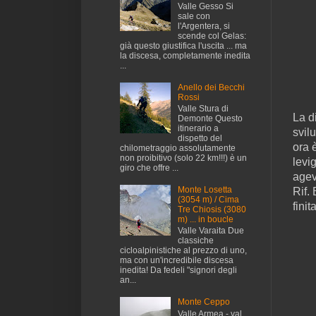
Valle Gesso Si
sale con
l'Argentera, si
scende col Gelas:
già questo giustifica l'uscita ... ma
la discesa, completamente inedita
...
Anello dei Becchi
Rossi
Valle Stura di
La d
Demonte Questo
itinerario a
svil
dispetto del
ora 
chilometraggio assolutamente
non proibitivo (solo 22 km!!!) è un
levi
giro che offre ...
agev
Monte Losetta
Rif.
(3054 m) / Cima
finit
Tre Chiosis (3080
m) ... in boucle
Valle Varaita Due
classiche
cicloalpinistiche al prezzo di uno,
ma con un'incredibile discesa
inedita! Da fedeli "signori degli
an...
Monte Ceppo
Valle Armea - val