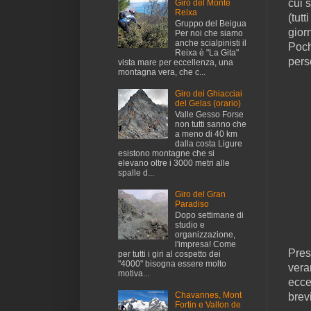
cui 
Giro del Monte
Reixa
(tut
Gruppo del Beigua
gior
Per noi che siamo
anche scialpinisti il
Poch
Reixa è "La Gita"
pers
vista mare per eccellenza, una
montagna vera, che c...
Giro dei Ghiacciai
del Gelas (orario)
Valle Gesso Forse
non tutti sanno che
a meno di 40 km
dalla costa Ligure
esistono montagne che si
elevano oltre i 3000 metri alle
spalle d...
Giro del Gran
Paradiso
Dopo settimane di
studio e
organizzazione,
l'impresa! Come
Pres
per tutti i giri al cospetto dei
"4000" bisogna essere molto
vera
motiva...
ecce
Chavannes, Mont
brev
Fortin e Vallon de