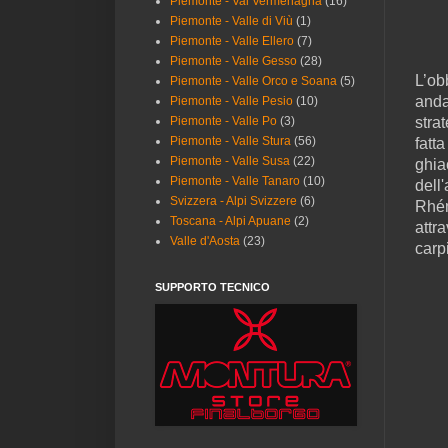
Piemonte - Val Vermenagna
(16)
Piemonte - Valle di Viù
(1)
Piemonte - Valle Ellero
(7)
Piemonte - Valle Gesso
(28)
L’ob
Piemonte - Valle Orco e Soana
(5)
anda
Piemonte - Valle Pesio
(10)
Piemonte - Valle Po
(3)
stra
Piemonte - Valle Stura
(56)
fatt
Piemonte - Valle Susa
(22)
ghia
Piemonte - Valle Tanaro
(10)
dell
Svizzera - Alpi Svizzere
(6)
Rhém
Toscana - Alpi Apuane
(2)
attr
Valle d'Aosta
(23)
carp
SUPPORTO TECNICO