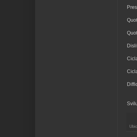
Pres
Quot
Quot
Disl
Cicl
Cicl
Diffi
Svil
Ubi