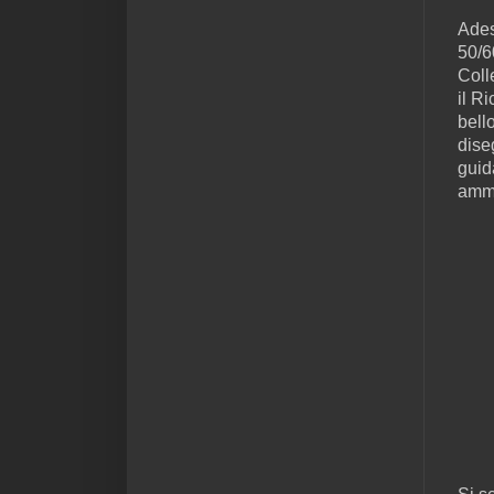
Ades
50/60
Coll
il R
bello
dise
guid
ammi