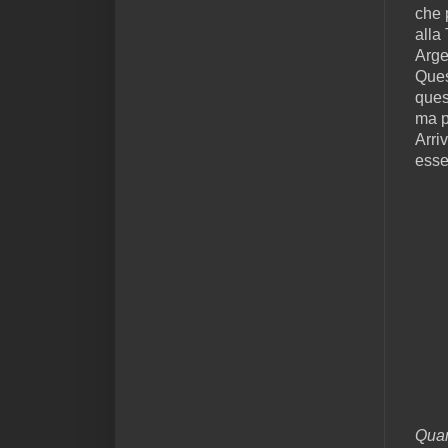
che 
alla
Arge
Ques
ques
ma p
Arriv
esser
Quan