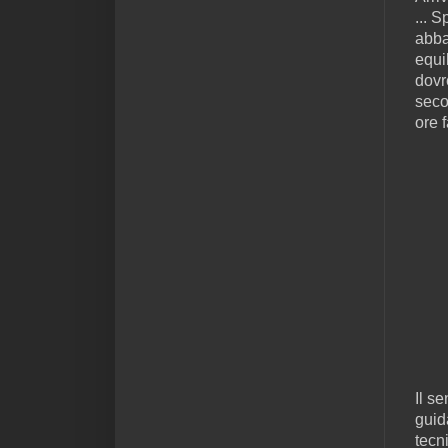
... 
abba
equi
dovre
seco
ore 
Il se
guid
tecn