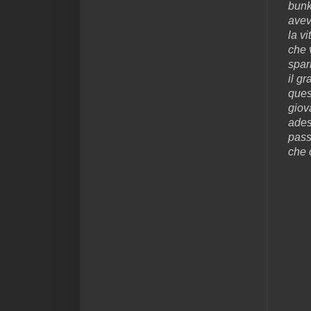
bunk
avev
la vi
che 
spar
il g
ques
giov
ades
pass
che 