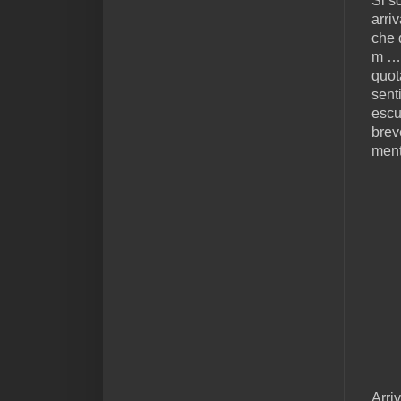
Si s
arri
che 
m … 
quot
sent
escu
brev
mentr
Arri