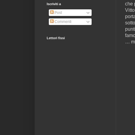
che 
Iscriviti a
Vitt
Post
porta
Commenti
sotto
punt
famo
Lettori fissi
… ma