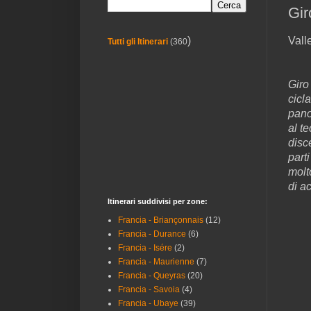
Gir
Vall
)
Tutti gli Itinerari
(360
Giro
cicl
pano
al te
disc
part
molt
di a
Itinerari suddivisi per zone:
Francia - Briançonnais
(12)
Francia - Durance
(6)
Francia - Isére
(2)
Francia - Maurienne
(7)
Francia - Queyras
(20)
Francia - Savoia
(4)
Francia - Ubaye
(39)