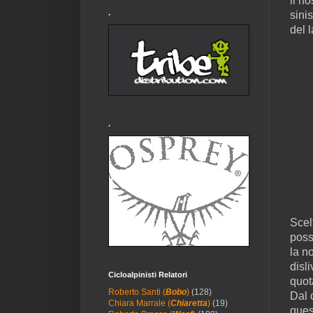
il no
.
sini
del 
.
Scel
poss
la n
disl
Cicloalpinisti Relatori
quot
Roberto Santi (
Bobo
)
(128)
Dal 
Chiara Marrale (
Chiaretta
)
(19)
ques