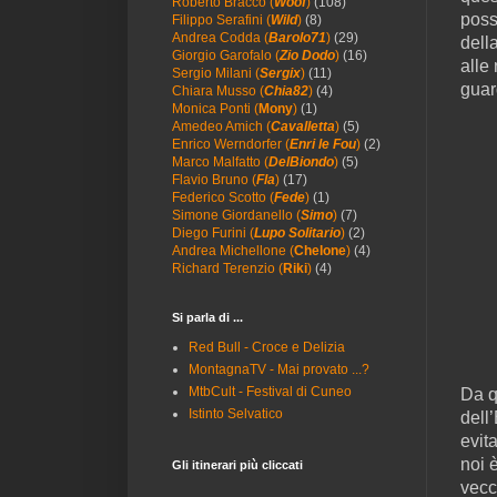
Roberto Bracco (
Woof
)
(108)
poss
Filippo Serafini (
Wild
)
(8)
Andrea Codda (
Barolo71
)
(29)
dell
Giorgio Garofalo (
Zio Dodo
)
(16)
alle
Sergio Milani (
Sergix
)
(11)
guar
Chiara Musso (
Chia82
)
(4)
Monica Ponti (
Mony
)
(1)
Amedeo Amich (
Cavalletta
)
(5)
Enrico Werndorfer (
Enri le Fou
)
(2)
Marco Malfatto (
DelBiondo
)
(5)
Flavio Bruno (
Fla
)
(17)
Federico Scotto (
Fede
)
(1)
Simone Giordanello (
Simo
)
(7)
Diego Furini (
Lupo Solitario
)
(2)
Andrea Michellone (
Chelone
)
(4)
Richard Terenzio (
Riki
)
(4)
Si parla di ...
Red Bull - Croce e Delizia
MontagnaTV - Mai provato ...?
MtbCult - Festival di Cuneo
Da q
Istinto Selvatico
dell
evit
noi 
Gli itinerari più cliccati
vecch