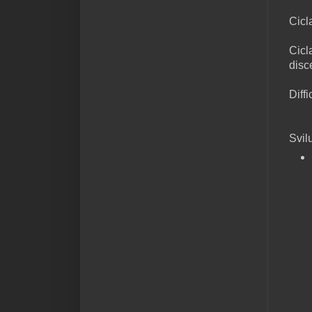
Cicl
Cicl
disce
Diffi
Svil