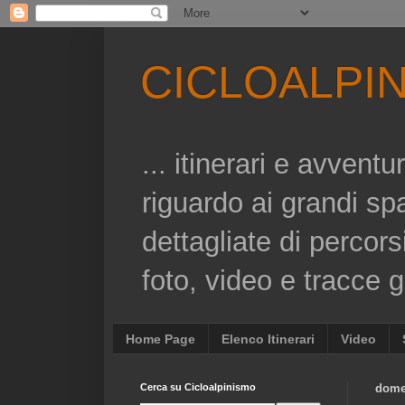
CICLOALPI
... itinerari e avvent
riguardo ai grandi sp
dettagliate di percors
foto, video e tracce gp
Home Page
Elenco Itinerari
Video
Cerca su Cicloalpinismo
dome