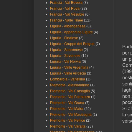
Francia - Val Bevera
(3)
Francia - Val Roya
(33)
Francia - Val Vésubie
(6)
Francia - Valle Tinée
(12)
Liguria - Albenganese
(8)
Liguria - Appennino Ligure
(4)
Liguria - Finalese
(2)
Liguria - Gruppo del Beigua
(7)
Part
Liguria - Sanremese
(2)
per p
Liguria - Savonese
(12)
un p
Liguria - Val Nervia
(6)
Comi
Liguria - Valle Argentina
(4)
(199
Liguria - Valle Arroscia
(3)
nost
Lombardia - Valtellina
(1)
sent
Piemonte - Alessandrino
(1)
laghi
Piemonte - Val Corsaglia
(5)
non 
Piemonte - Val Formazza
(1)
poco
Piemonte - Val Grana
(7)
Si a
Piemonte - Val Maira
(29)
la s
Piemonte - Val Maudagna
(1)
Piemonte - Val Pellice
(2)
verso
Piemonte - Val Varaita
(23)