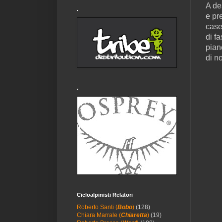
A de
.
e pr
case
di f
pian
di no
.
Cicloalpinisti Relatori
Roberto Santi (
Bobo
)
(128)
Chiara Marrale (
Chiaretta
)
(19)