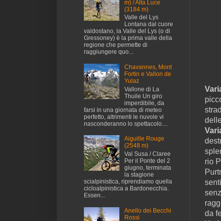
m) / Alta Luce
(3184 m)
Valle del Lys
Lontana dal cuore
valdostano, la Valle del Lys (o di
Gressoney) è la prima valle della
regione che permette di
raggiungere quo...
Chavannes, Mont
Fortin e Vallon de
Yulaz
Vari
Vallone di La
Thuile Un giro
picc
imperdibile, da
stra
farsi in una giornata di meteo
perfetto, altrimenti le nuvole vi
delle
nasconderanno lo spettacolo....
Vari
Aiguille Rouge
dest
(2548 m)
sple
Val Susa / Claree
Per il Ponte del 2
rio 
giugno, terminata
Purt
la stagione
scialpinistica, riprendiamo quella
sent
cicloalpinistica a Bardonecchia.
senz
Essen...
ragg
Anello dei Becchi
da f
Rossi