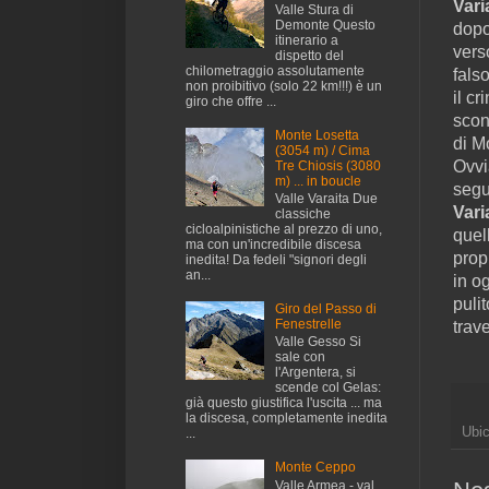
Vari
Valle Stura di
Demonte Questo
dopo
itinerario a
vers
dispetto del
chilometraggio assolutamente
fals
non proibitivo (solo 22 km!!!) è un
il c
giro che offre ...
scon
Monte Losetta
di M
(3054 m) / Cima
Ovvi
Tre Chiosis (3080
m) ... in boucle
segu
Valle Varaita Due
Vari
classiche
cicloalpinistiche al prezzo di uno,
quel
ma con un'incredibile discesa
prop
inedita! Da fedeli "signori degli
an...
in o
puli
Giro del Passo di
Fenestrelle
trav
Valle Gesso Si
sale con
l'Argentera, si
scende col Gelas:
già questo giustifica l'uscita ... ma
la discesa, completamente inedita
Ubi
...
Monte Ceppo
Valle Armea - val