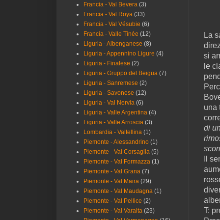
Francia - Val Bevera
(3)
Francia - Val Roya
(33)
Francia - Val Vésubie
(6)
Francia - Valle Tinée
(12)
La s
Liguria - Albenganese
(8)
dire
Liguria - Appennino Ligure
(4)
si a
Liguria - Finalese
(2)
le c
Liguria - Gruppo del Beigua
(7)
pend
Liguria - Sanremese
(2)
Perc
Liguria - Savonese
(12)
Bove
Liguria - Val Nervia
(6)
una 
Liguria - Valle Argentina
(4)
corr
Liguria - Valle Arroscia
(3)
di u
Lombardia - Valtellina
(1)
rimo
Piemonte - Alessandrino
(1)
scor
Piemonte - Val Corsaglia
(5)
Il s
Piemonte - Val Formazza
(1)
aume
Piemonte - Val Grana
(7)
ross
Piemonte - Val Maira
(29)
dive
Piemonte - Val Maudagna
(1)
alber
Piemonte - Val Pellice
(2)
T: p
Piemonte - Val Varaita
(23)