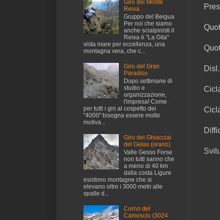
Giro del Monte
Pres
Reixa
Gruppo del Beigua
Per noi che siamo
Quot
anche scialpinisti il
Reixa è "La Gita"
vista mare per eccellenza, una
Quot
montagna vera, che c...
Giro del Gran
Disl
Paradiso
Dopo settimane di
studio e
Cicl
organizzazione,
l'impresa! Come
per tutti i giri al cospetto dei
Cicl
"4000" bisogna essere molto
motiva...
Diff
Giro dei Ghiacciai
del Gelas (orario)
Svil
Valle Gesso Forse
non tutti sanno che
a meno di 40 km
dalla costa Ligure
esistono montagne che si
elevano oltre i 3000 metri alle
spalle d...
Corno del
Camoscio (3024