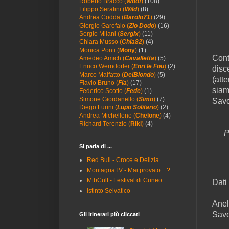
Roberto Bracco (
Woof
)
(108)
Filippo Serafini (
Wild
)
(8)
Andrea Codda (
Barolo71
)
(29)
Giorgio Garofalo (
Zio Dodo
)
(16)
Sergio Milani (
Sergix
)
(11)
Chiara Musso (
Chia82
)
(4)
Monica Ponti (
Mony
)
(1)
Cont
Amedeo Amich (
Cavalletta
)
(5)
Enrico Werndorfer (
Enri le Fou
)
(2)
disc
Marco Malfatto (
DelBiondo
)
(5)
(att
Flavio Bruno (
Fla
)
(17)
siam
Federico Scotto (
Fede
)
(1)
Simone Giordanello (
Simo
)
(7)
Savo
Diego Furini (
Lupo Solitario
)
(2)
Andrea Michellone (
Chelone
)
(4)
Richard Terenzio (
Riki
)
(4)
P
Si parla di ...
Red Bull - Croce e Delizia
MontagnaTV - Mai provato ...?
MtbCult - Festival di Cuneo
Dati 
Istinto Selvatico
Anel
Sav
Gli itinerari più cliccati