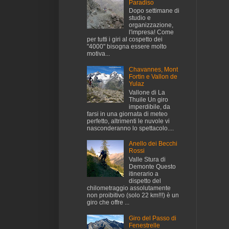
Paradiso
Dopo settimane di
studio e
organizzazione,
l'impresa! Come
per tutti i giri al cospetto dei
"4000" bisogna essere molto
motiva...
Chavannes, Mont
Fortin e Vallon de
Yulaz
Vallone di La
Thuile Un giro
imperdibile, da
farsi in una giornata di meteo
perfetto, altrimenti le nuvole vi
nasconderanno lo spettacolo....
Anello dei Becchi
Rossi
Valle Stura di
Demonte Questo
itinerario a
dispetto del
chilometraggio assolutamente
non proibitivo (solo 22 km!!!) è un
giro che offre ...
Giro del Passo di
Fenestrelle