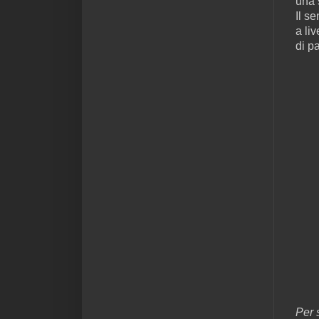
una s
Il se
a li
di p
Per 