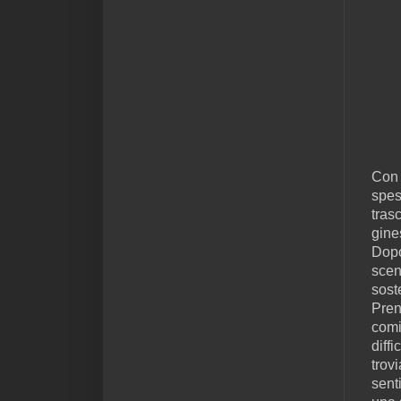
Con 
spes
tras
gines
Dopo
scen
sost
Pren
comi
diff
trov
sent