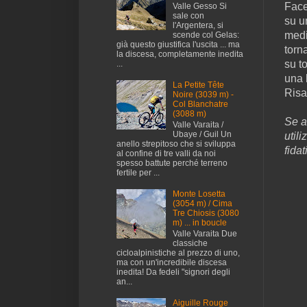
Face
Valle Gesso Si
sale con
su u
l'Argentera, si
medi
scende col Gelas:
già questo giustifica l'uscita ... ma
torna
la discesa, completamente inedita
su t
...
una 
La Petite Tête
Risa
Noire (3039 m) -
Col Blanchatre
(3088 m)
Se av
Valle Varaita /
Ubaye / Guil Un
util
anello strepitoso che si sviluppa
fidat
al confine di tre valli da noi
spesso battute perché terreno
fertile per ...
Monte Losetta
(3054 m) / Cima
Tre Chiosis (3080
m) ... in boucle
Valle Varaita Due
classiche
cicloalpinistiche al prezzo di uno,
ma con un'incredibile discesa
inedita! Da fedeli "signori degli
an...
Aiguille Rouge