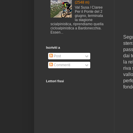
(2548 m)
Val Susa / Claree
Per il Ponte del 2
giugno, terminata
la stagione
scialpinistica, riprendiamo quella
cicloalpinistica a Bardonecchia.
Essen...
Segu
sterr
Iscriviti a
pass
dai 
Post
la re
Commenti
riva
vall
perf
Lettori fissi
fond