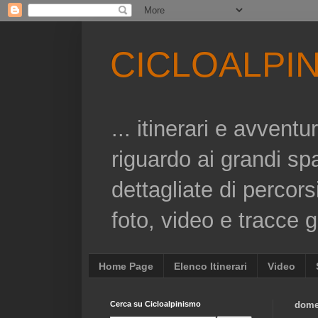
CICLOALPI
... itinerari e avvent
riguardo ai grandi sp
dettagliate di percors
foto, video e tracce gp
Home Page
Elenco Itinerari
Video
Cerca su Cicloalpinismo
dome