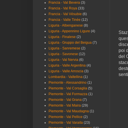
Francia - Val Bevera
(3)
Francia - Val Roya
(33)
Francia - Val Vésubie
(6)
Francia - Valle Tinée
(12)
Liguria - Albenganese
(8)
Liguria - Appennino Ligure
(4)
Staz
Liguria - Finalese
(2)
ques
Liguria - Gruppo del Beigua
(7)
disc
Liguria - Sanremese
(2)
poi 
Liguria - Savonese
(12)
del 
Liguria - Val Nervia
(6)
stac
Liguria - Valle Argentina
(4)
dest
Liguria - Valle Arroscia
(3)
sent
Lombardia - Valtellina
(1)
Piemonte - Alessandrino
(1)
Piemonte - Val Corsaglia
(5)
Piemonte - Val Formazza
(1)
Piemonte - Val Grana
(7)
Piemonte - Val Maira
(29)
Piemonte - Val Maudagna
(1)
Piemonte - Val Pellice
(2)
Piemonte - Val Varaita
(23)