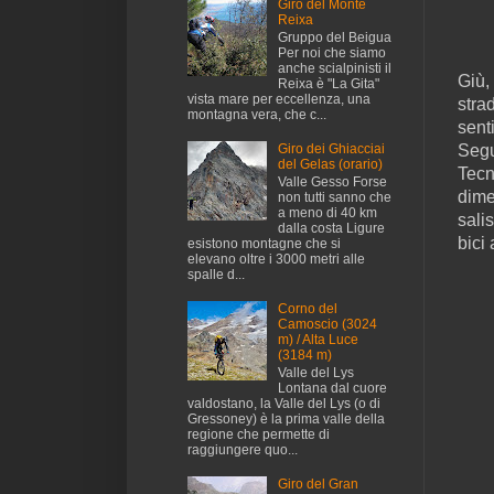
Giro del Monte
Reixa
Gruppo del Beigua
Per noi che siamo
anche scialpinisti il
Giù,
Reixa è "La Gita"
vista mare per eccellenza, una
stra
montagna vera, che c...
sent
Giro dei Ghiacciai
Segu
del Gelas (orario)
Tecn
Valle Gesso Forse
dime
non tutti sanno che
a meno di 40 km
sali
dalla costa Ligure
bici 
esistono montagne che si
elevano oltre i 3000 metri alle
spalle d...
Corno del
Camoscio (3024
m) / Alta Luce
(3184 m)
Valle del Lys
Lontana dal cuore
valdostano, la Valle del Lys (o di
Gressoney) è la prima valle della
regione che permette di
raggiungere quo...
Giro del Gran