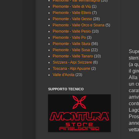
Piemonte - Val Vermenagna
(16)
Piemonte - Valle di Viù
(1)
Piemonte - Valle Ellero
(7)
Piemonte - Valle Gesso
(28)
Piemonte - Valle Orco e Soana
(5)
Piemonte - Valle Pesio
(10)
Piemonte - Valle Po
(3)
Piemonte - Valle Stura
(56)
Piemonte - Valle Susa
(22)
Supe
Piemonte - Valle Tanaro
(10)
ster
Svizzera - Alpi Svizzere
(6)
(a q
Toscana - Alpi Apuane
(2)
il gi
Valle d'Aosta
(23)
Alla
un c
SUPPORTO TECNICO
carat
arri
cont
Lag
Pros
anne
vetta