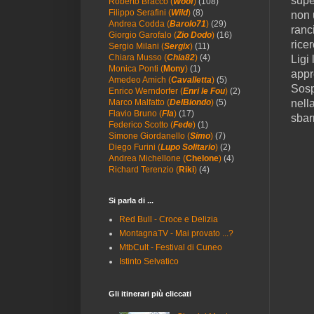
supe
Roberto Bracco (
Woof
)
(108)
Filippo Serafini (
Wild
)
(8)
non 
Andrea Codda (
Barolo71
)
(29)
ranc
Giorgio Garofalo (
Zio Dodo
)
(16)
ricer
Sergio Milani (
Sergix
)
(11)
Chiara Musso (
Chia82
)
(4)
Ligi
Monica Ponti (
Mony
)
(1)
appr
Amedeo Amich (
Cavalletta
)
(5)
Sosp
Enrico Werndorfer (
Enri le Fou
)
(2)
nell
Marco Malfatto (
DelBiondo
)
(5)
Flavio Bruno (
Fla
)
(17)
sbar
Federico Scotto (
Fede
)
(1)
Simone Giordanello (
Simo
)
(7)
Diego Furini (
Lupo Solitario
)
(2)
Andrea Michellone (
Chelone
)
(4)
Richard Terenzio (
Riki
)
(4)
Si parla di ...
Red Bull - Croce e Delizia
MontagnaTV - Mai provato ...?
MtbCult - Festival di Cuneo
Istinto Selvatico
Gli itinerari più cliccati