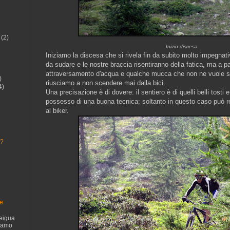
(2)
Inizio discesa
Iniziamo la discesa che si rivela fin da subito molto impegnativ
da sudare e le nostre braccia risentiranno della fatica, ma a p
attraversamento d'acqua e qualche mucca che non ne vuole sa
)
riusciamo a non scendere mai dalla bici.
4)
Una precisazione è di dovere: il sentiero è di quelli belli tosti 
possesso di una buona tecnica; soltanto in questo caso può r
al biker.
.?
te
eigua
siamo