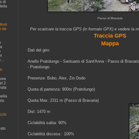
o di
della
Passo di Bravaria
Mont
n de
Per scaricare la traccia GPS (in formato GPX) e vedere la m
Traccia GPS
o
Mappa
da
Dati del giro:
o
vi
...
Anello Pratolungo - Santuario di Sant'Anna - Passo di Bravaria
- Pratolungo
ge
Presenze: Bobo, Alex, Zio Dodo
aree
el 2
nata
Quota di partenza: 900m (Pratolungo)
uella
Quota Max: 2311 m (Passo di Bravaria)
ia.
Disl: 1470 m
cchi
Ciclabilità salita: 90%
sto
Ciclabilità discesa : 100%