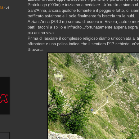
Pratolungo (900m) e iniziamo a pedalare. Un'oretta e siamo al b
na
(5)
Sant'Anna, ancora qualche tornante e il peggio è fatto, ci siamo
trafficato asfaltone e il sole finalmente fa breccia tra le nubi.
A Sant'Anna (2010 m) sembra di essere in Riviera, auto e mezzi
parti, tacchi a spillo e infradito...fortunatamente appena sopr
più anima viva...
Prima di lasciare il complesso religioso diamo un'occhiata al
affrontare e una palina indica che il sentiero P17 richiede un'or
Bravaria.