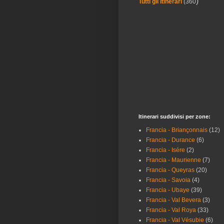
)
Tutti gli Itinerari
(360
Itinerari suddivisi per zone:
Francia - Briançonnais
(12)
Francia - Durance
(6)
Francia - Isére
(2)
Francia - Maurienne
(7)
Francia - Queyras
(20)
Francia - Savoia
(4)
Francia - Ubaye
(39)
Francia - Val Bevera
(3)
Francia - Val Roya
(33)
Francia - Val Vésubie
(6)