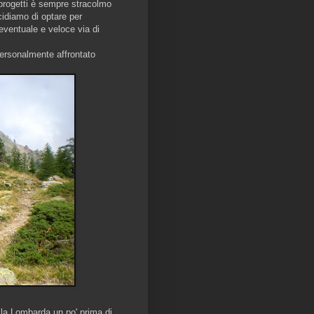
 progetti è sempre stracolmo
cidiamo di optare per
 eventuale e veloce via di
personalmente affrontato
lla Lombarda un po' prima di