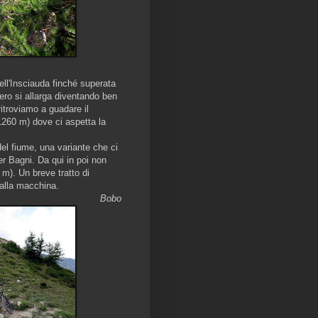
ell'Insciauda finché superata
iero si allarga diventando ben
ritroviamo a guadare il
(1260 m) dove ci aspetta la
el fiume, una variante che ci
per Bagni. Da qui in poi non
 m). Un breve tratto di
 alla macchina.
Bobo