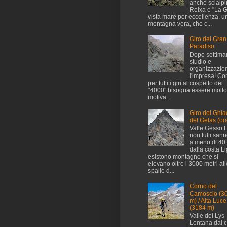
anche scialpini
Reixa è "La G
vista mare per eccellenza, u
montagna vera, che c...
Giro del Gran
Paradiso
Dopo settima
studio e
organizzazio
l'impresa! C
per tutti i giri al cospetto dei
"4000" bisogna essere molto
motiva...
Giro dei Ghia
del Gelas (ora
Valle Gesso 
non tutti san
a meno di 40
dalla costa L
esistono montagne che si
elevano oltre i 3000 metri all
spalle d...
Corno del
Camoscio (3
m) / Alta Luce
(3184 m)
Valle del Lys
Lontana dal 