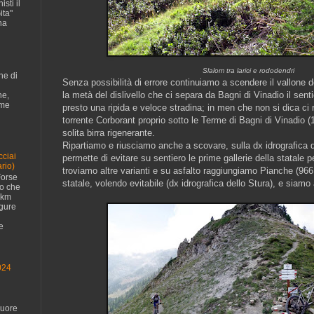
sti il
ita"
na
Slalom tra larici e rododendri
ne di
Senza possibilità di errore continuiamo a scendere il vallone d
la metà del dislivello che ci separa da Bagni di Vinadio il sent
ne,
ome
presto una ripida e veloce stradina; in men che non si dica ci 
torrente Corborant proprio sotto le Terme di Bagni di Vinadio 
solita birra rigenerante.
Ripartiamo e riusciamo anche a scovare, sulla dx idrografica d
cciai
permette di evitare su sentiero le prime gallerie della statale 
rio)
troviamo altre varianti e su asfalto raggiungiamo Pianche (966
Forse
statale, volendo evitabile (dx idrografica dello Stura), e siamo
no che
 km
igure
e
024
cuore