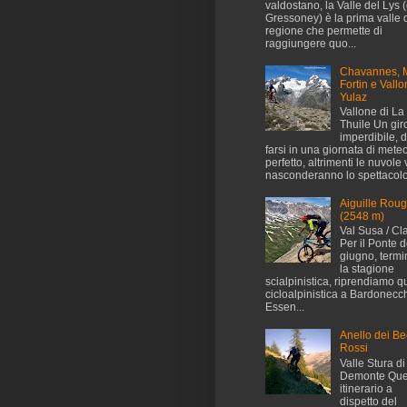
valdostano, la Valle del Lys (
Gressoney) è la prima valle 
regione che permette di
raggiungere quo...
Chavannes, 
Fortin e Vallo
Yulaz
Vallone di La
Thuile Un gir
imperdibile, 
farsi in una giornata di mete
perfetto, altrimenti le nuvole 
nasconderanno lo spettacolo.
Aiguille Rou
(2548 m)
Val Susa / Cl
Per il Ponte d
giugno, termi
la stagione
scialpinistica, riprendiamo q
cicloalpinistica a Bardonecch
Essen...
Anello dei Be
Rossi
Valle Stura di
Demonte Que
itinerario a
dispetto del