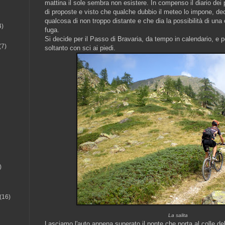
mattina il sole sembra non esistere. In compenso il diario dei
di proposte e visto che qualche dubbio il meteo lo impone, de
qualcosa di non troppo distante e che dia la possibilità di una
4)
fuga.
Si decide per il Passo di Bravaria, da tempo in calendario, e 
(7)
soltanto con sci ai piedi.
)
(16)
La salita
Lasciamo l'auto appena superato il ponte che porta al colle de