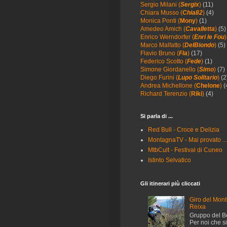
Sergio Milani (
Sergix
)
(11)
Chiara Musso (
Chia82
)
(4)
Monica Ponti (
Mony
)
(1)
Amedeo Amich (
Cavalletta
)
(5)
Enrico Werndorfer (
Enri le Fou
)
Marco Malfatto (
DelBiondo
)
(5)
Flavio Bruno (
Fla
)
(17)
Federico Scotto (
Fede
)
(1)
Simone Giordanello (
Simo
)
(7)
Diego Furini (
Lupo Solitario
)
(2
Andrea Michellone (
Chelone
)
(
Richard Terenzio (
Riki
)
(4)
Si parla di ...
Red Bull - Croce e Delizia
MontagnaTV - Mai provato ..
MtbCult - Festival di Cuneo
Istinto Selvatico
Gli itinerari più cliccati
Giro del Mon
Reixa
Gruppo del B
Per noi che 