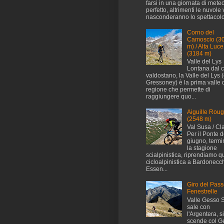
farsi in una giornata di mete
perfetto, altrimenti le nuvole 
nasconderanno lo spettacolo.
Corno del
Camoscio (3
m) / Alta Luce
(3184 m)
Valle del Lys
Lontana dal 
valdostano, la Valle del Lys (
Gressoney) è la prima valle 
regione che permette di
raggiungere quo...
Aiguille Rou
(2548 m)
Val Susa / Cl
Per il Ponte d
giugno, termi
la stagione
scialpinistica, riprendiamo q
cicloalpinistica a Bardonecch
Essen...
Giro del Pass
Fenestrelle
Valle Gesso S
sale con
l'Argentera, si
scende col Ge