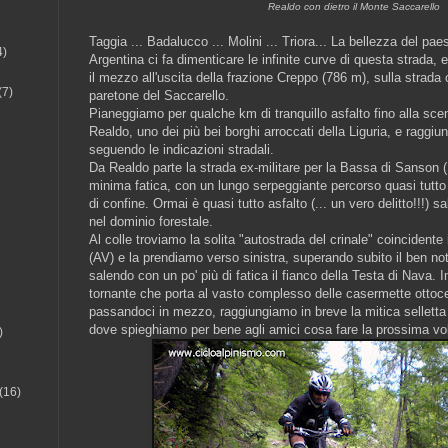
Realdo con dietro il Monte Saccarello
Taggia ... Badalucco ... Molini ... Triora... La bellezza del pa
4)
Argentina ci fa dimenticare le infinite curve di questa strada, 
il mezzo all'uscita della frazione Creppo (786 m), sulla strada 
(7)
paretone del Saccarello.
Pianeggiamo per qualche km di tranquillo asfalto fino alla sce
Realdo, uno dei più bei borghi arroccati della Liguria, e raggi
seguendo le indicazioni stradali.
Da Realdo parte la strada ex-militare per la Bassa di Sanson 
minima fatica, con un lungo serpeggiante percorso quasi tutto 
di confine. Ormai è quasi tutto asfalto (... un vero delitto!!!) sa
nel dominio forestale.
Al colle troviamo la solita "autostrada del crinale" coincidente
(AV) e la prendiamo verso sinistra, superando subito il ben not
salendo con un po' più di fatica il fianco della Testa di Nava. I
tornante che porta al vasto complesso delle casermette ottoc
passandoci in mezzo, raggiungiamo in breve la mitica selletta
dove spieghiamo per bene agli amici cosa fare la prossima vol
)
(16)