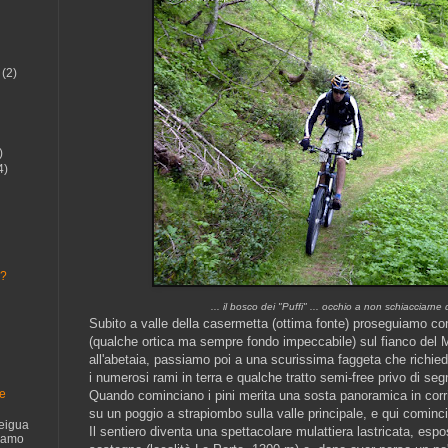
(2)
)
4)
.?
... il bosco dei "Puffi" ... occhio a non schiacciarne
Subito a valle della casermetta (ottima fonte) proseguiamo co
(qualche ortica ma sempre fondo impeccabile) sul fianco del M
all'abetaia, passiamo poi a una scurissima faggeta che richie
i numerosi rami in terra e qualche tratto semi-free privo di seg
te
Quando cominciano i pini merita una sosta panoramica in corr
su un poggio a strapiombo sulla valle principale, e qui comincia
eigua
Il sentiero diventa una spettacolare mulattiera lastricata, espos
siamo