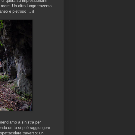
' di quota su impressionanti
 mare. Un altro lungo traverso
eo e pietroso ... il
.
prendiamo a sinistra per
ndo dritto si può raggiungere
 spettacolare traverso: un