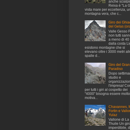
anche scialpini
Reixa è "La G
vista mare per eccellenza, u
montagna vera, che c...
Giro dei Ghia
del Gelas (ora
Valle Gesso 
non tutti san
a meno di 40
dalla costa L
esistono montagne che si
elevano oltre i 3000 metri all
spalle d...
Giro del Gran
Paradiso
Dopo settima
studio e
organizzazio
l'impresa! C
per tutti i giri al cospetto dei
"4000" bisogna essere molto
motiva...
Chavannes, 
Fortin e Vallo
Yulaz
Vallone di La
Thuile Un gir
imperdibile, 