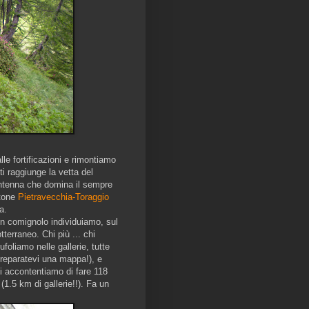
le fortificazioni e rimontiamo
ti raggiunge la vetta del
ntenna che domina il sempre
etone
Pietravecchia-Toraggio
a.
un comignolo individuiamo, sul
terraneo. Chi più ... chi
ufoliamo nelle gallerie, tutte
 preparatevi una mappa!), e
ci accontentiamo di fare 118
 (1.5 km di gallerie!!). Fa un