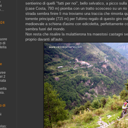
o
sentierino di quelli "fatti per noi", bello selvatico, a picco sulla
vi
(case Costa, 793 m) piomba con un tratto scosceso su un rio 
...
strada sembra finire lì ma troviamo una traccia che rimonta qu
torrente principale (715 m) per l'ultimo regalo di questo giro in
024
medioevale a schiena d'asino con edicoletta, perfettamente c
sembra fuori del mondo.
Non resta che risalire la mulattierona tra maestosi castagni seco
cuore
proprio davanti all'auto.
o di
della
ge
aree
el 2
nata
uella
ia.
o di
i
las: