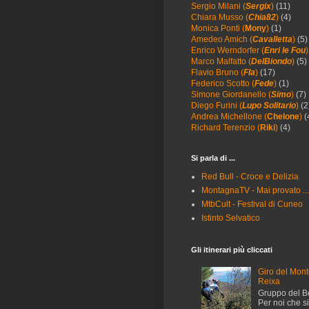
Sergio Milani (
Sergix
)
(11)
Chiara Musso (
Chia82
)
(4)
Monica Ponti (
Mony
)
(1)
Amedeo Amich (
Cavalletta
)
(5)
Enrico Werndorfer (
Enri le Fou
)
Marco Malfatto (
DelBiondo
)
(5)
Flavio Bruno (
Fla
)
(17)
Federico Scotto (
Fede
)
(1)
Simone Giordanello (
Simo
)
(7)
Diego Furini (
Lupo Solitario
)
(2
Andrea Michellone (
Chelone
)
(
Richard Terenzio (
Riki
)
(4)
Si parla di ...
Red Bull - Croce e Delizia
MontagnaTV - Mai provato ..
MtbCult - Festival di Cuneo
Istinto Selvatico
Gli itinerari più cliccati
Giro del Mon
Reixa
Gruppo del B
Per noi che 