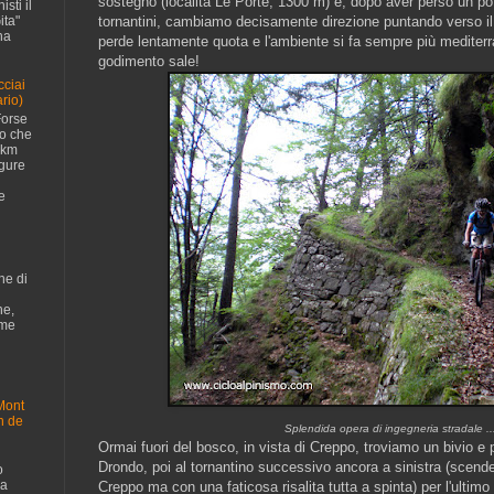
sostegno (località Le Porte, 1300 m) e, dopo aver perso un po
sti il
ita"
tornantini, cambiamo decisamente direzione puntando verso il
na
perde lentamente quota e l'ambiente si fa sempre più mediterran
godimento sale!
cciai
rio)
Forse
no che
 km
igure
e
ne di
ne,
ome
Mont
n de
Splendida opera di ingegneria stradale ..
Ormai fuori del bosco, in vista di Creppo, troviamo un bivio e 
Drondo, poi al tornantino successivo ancora a sinistra (scende
o
da
Creppo ma con una faticosa risalita tutta a spinta) per l'ultimo