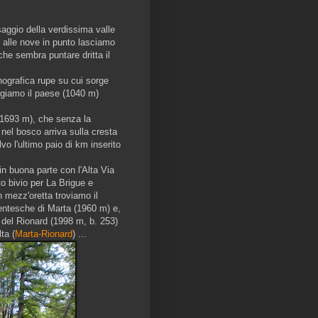
esaggio della verdissima valle
e alle nove in punto lasciamo
che sembra puntare dritta il
nografica rupe su cui sorge
ungiamo il paese (1040 m)
(1693 m), che senza la
nel bosco arriva sulla cresta
lvo l'ultimo paio di km inserito
 in buona parte con l'Alta Via
o bivio per La Brigue e
n mezz'oretta troviamo il
entesche di Marta (1960 m) e,
 del Rionard (1998 m, b. 253)
ta (
Marta-Rionard
) ...