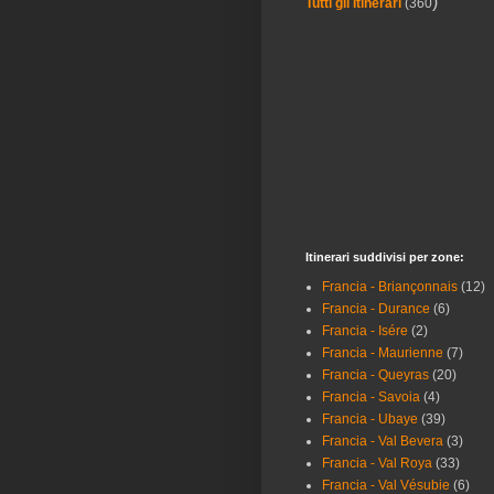
)
Tutti gli Itinerari
(360
Itinerari suddivisi per zone:
Francia - Briançonnais
(12)
Francia - Durance
(6)
Francia - Isére
(2)
Francia - Maurienne
(7)
Francia - Queyras
(20)
Francia - Savoia
(4)
Francia - Ubaye
(39)
Francia - Val Bevera
(3)
Francia - Val Roya
(33)
Francia - Val Vésubie
(6)