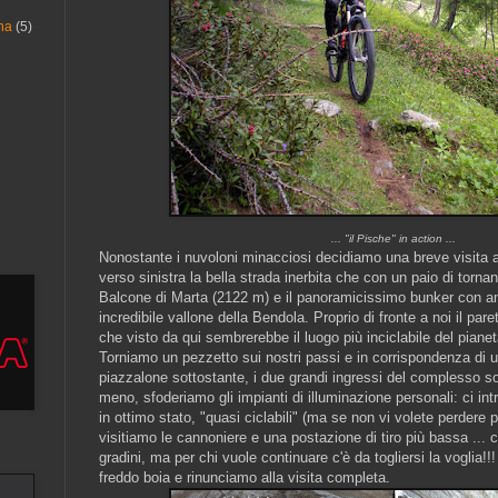
na
(5)
... "il Pische" in action ...
Nonostante i nuvoloni minacciosi decidiamo una breve visita al
verso sinistra la bella strada inerbita che con un paio di tornan
Balcone di Marta (2122 m) e il panoramicissimo bunker con a
incredibile vallone della Bendola. Proprio di fronte a noi il par
che visto da qui sembrerebbe il luogo più inciclabile del pianet
Torniamo un pezzetto sui nostri passi e in corrispondenza di 
piazzalone sottostante, i due grandi ingressi del complesso sot
meno, sfoderiamo gli impianti di illuminazione personali: ci intr
in ottimo stato, "quasi ciclabili" (ma se non vi volete perdere
visitiamo le cannoniere e una postazione di tiro più bassa ... 
gradini, ma per chi vuole continuare c'è da togliersi la voglia!!!
freddo boia e rinunciamo alla visita completa.