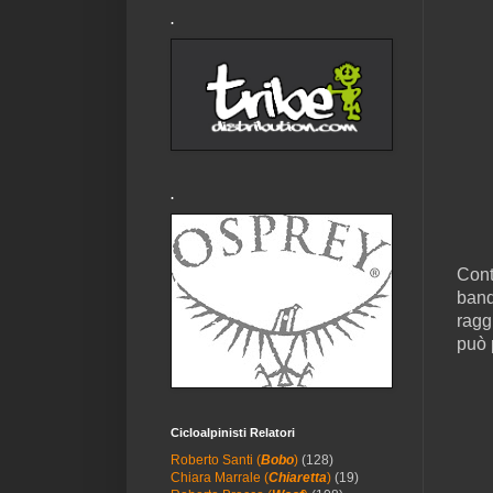
.
.
Cont
band
ragg
può 
Cicloalpinisti Relatori
Roberto Santi (
Bobo
)
(128)
Chiara Marrale (
Chiaretta
)
(19)