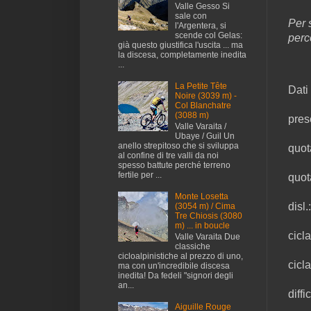
Valle Gesso Si
sale con
Per 
l'Argentera, si
scende col Gelas:
perc
già questo giustifica l'uscita ... ma
la discesa, completamente inedita
...
La Petite Tête
Dati 
Noire (3039 m) -
Col Blanchatre
(3088 m)
pres
Valle Varaita /
Ubaye / Guil Un
anello strepitoso che si sviluppa
quot
al confine di tre valli da noi
spesso battute perché terreno
fertile per ...
quot
Monte Losetta
disl
(3054 m) / Cima
Tre Chiosis (3080
m) ... in boucle
cicla
Valle Varaita Due
classiche
cicloalpinistiche al prezzo di uno,
cicl
ma con un'incredibile discesa
inedita! Da fedeli "signori degli
an...
diffi
Aiguille Rouge