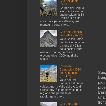
Giro del Monte
Reixa
Gruppo del Beigua
Per noi che siamo
anche scialpinisti il
Reixa è "La Gita"
vista mare per eccellenza, una
montagna vera, che c...
Giro dei Ghiacciai
del Gelas (orario)
Valle Gesso Forse
non tutti sanno che
a meno di 40 km
dalla costa Ligure
esistono montagne che si
elevano oltre i 3000 metri alle
spalle d...
Corno del
Camoscio (3024
Senz
m) / Alta Luce
(3184 m)
Berg
Valle del Lys
piet
Lontana dal cuore
valdostano, la Valle del Lys (o di
pros
Gressoney) è la prima valle della
L'un
regione che permette di
raggiungere quo...
una 
fron
Giro del Gran