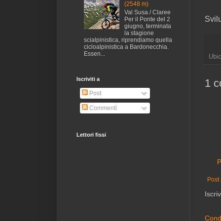
(2548 m)
Val Susa / Claree
Svil
Per il Ponte del 2
giugno, terminata
la stagione
scialpinistica, riprendiamo quella
cicloalpinistica a Bardonecchia.
Essen...
Ubi
Iscriviti a
1 
Post
Commenti
Lettori fissi
P
Post 
Iscriv
Condi