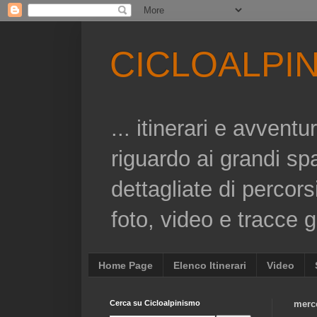
CICLOALPI
... itinerari e avvent
riguardo ai grandi sp
dettagliate di percors
foto, video e tracce gp
Home Page
Elenco Itinerari
Video
Cerca su Cicloalpinismo
merco