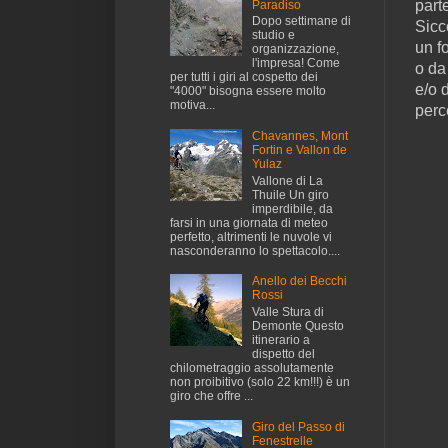
part
Paradiso
Dopo settimane di
Sicc
studio e
un f
organizzazione,
l'impresa! Come
o da
per tutti i giri al cospetto dei
e/o 
"4000" bisogna essere molto
motiva...
perce
Chavannes, Mont
Fortin e Vallon de
Yulaz
Vallone di La
Thuile Un giro
imperdibile, da
farsi in una giornata di meteo
perfetto, altrimenti le nuvole vi
nasconderanno lo spettacolo....
Anello dei Becchi
Rossi
Valle Stura di
Demonte Questo
itinerario a
dispetto del
chilometraggio assolutamente
non proibitivo (solo 22 km!!!) è un
giro che offre ...
Giro del Passo di
Fenestrelle