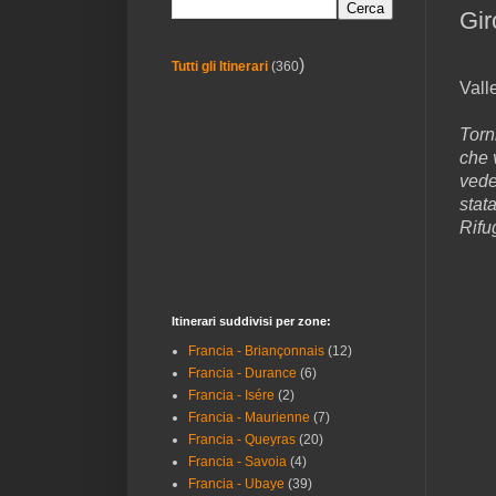
Gir
)
Tutti gli Itinerari
(360
Vall
Torn
che 
vede
stat
Rifu
Itinerari suddivisi per zone:
Francia - Briançonnais
(12)
Francia - Durance
(6)
Francia - Isére
(2)
Francia - Maurienne
(7)
Francia - Queyras
(20)
Francia - Savoia
(4)
Francia - Ubaye
(39)