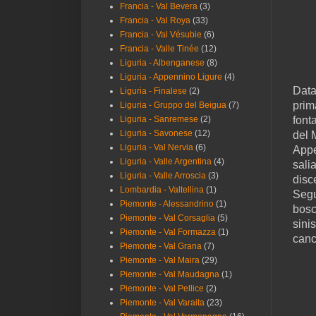
Francia - Val Bevera
(3)
Francia - Val Roya
(33)
Francia - Val Vésubie
(6)
Francia - Valle Tinée
(12)
Liguria - Albenganese
(8)
Liguria - Appennino Ligure
(4)
Data
Liguria - Finalese
(2)
prim
Liguria - Gruppo del Beigua
(7)
Liguria - Sanremese
(2)
font
Liguria - Savonese
(12)
del 
Liguria - Val Nervia
(6)
Appe
Liguria - Valle Argentina
(4)
sali
Liguria - Valle Arroscia
(3)
disc
Lombardia - Valtellina
(1)
Segu
Piemonte - Alessandrino
(1)
bosc
Piemonte - Val Corsaglia
(5)
sini
Piemonte - Val Formazza
(1)
canc
Piemonte - Val Grana
(7)
Piemonte - Val Maira
(29)
Piemonte - Val Maudagna
(1)
Piemonte - Val Pellice
(2)
Piemonte - Val Varaita
(23)