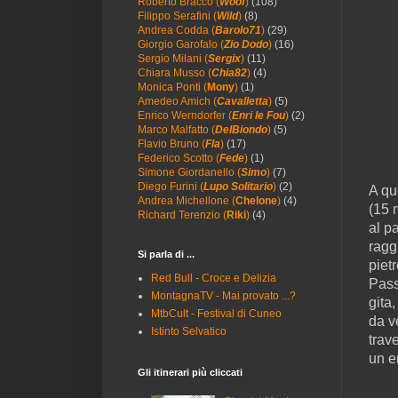
Roberto Bracco (
Woof
)
(108)
Filippo Serafini (
Wild
)
(8)
Andrea Codda (
Barolo71
)
(29)
Giorgio Garofalo (
Zio Dodo
)
(16)
Sergio Milani (
Sergix
)
(11)
Chiara Musso (
Chia82
)
(4)
Monica Ponti (
Mony
)
(1)
Amedeo Amich (
Cavalletta
)
(5)
Enrico Werndorfer (
Enri le Fou
)
(2)
Marco Malfatto (
DelBiondo
)
(5)
Flavio Bruno (
Fla
)
(17)
Federico Scotto (
Fede
)
(1)
Simone Giordanello (
Simo
)
(7)
Diego Furini (
Lupo Solitario
)
(2)
A qu
Andrea Michellone (
Chelone
)
(4)
(15 
Richard Terenzio (
Riki
)
(4)
al p
ragg
Si parla di ...
piet
Red Bull - Croce e Delizia
Pass
MontagnaTV - Mai provato ...?
gita
MtbCult - Festival di Cuneo
da ve
Istinto Selvatico
trav
un e
Gli itinerari più cliccati