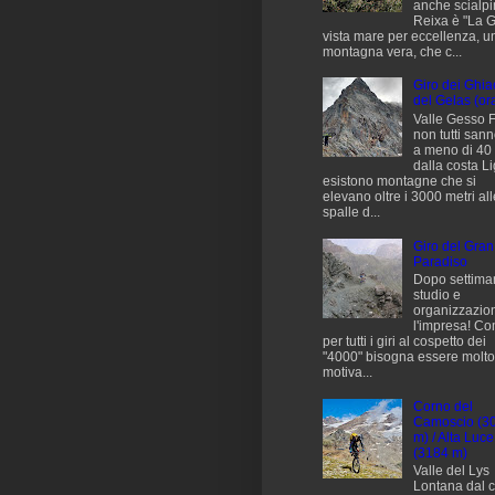
anche scialpini
Reixa è "La G
vista mare per eccellenza, u
montagna vera, che c...
Giro dei Ghia
del Gelas (ora
Valle Gesso 
non tutti san
a meno di 40
dalla costa L
esistono montagne che si
elevano oltre i 3000 metri all
spalle d...
Giro del Gran
Paradiso
Dopo settima
studio e
organizzazio
l'impresa! C
per tutti i giri al cospetto dei
"4000" bisogna essere molto
motiva...
Corno del
Camoscio (3
m) / Alta Luce
(3184 m)
Valle del Lys
Lontana dal 