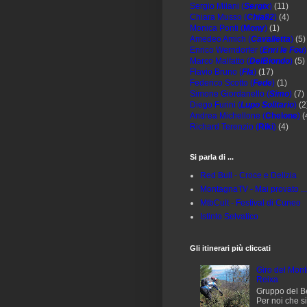
Sergio Milani (
Sergix
)
(11)
Chiara Musso (
Chia82
)
(4)
Monica Ponti (
Mony
)
(1)
Amedeo Amich (
Cavalletta
)
(5)
Enrico Werndorfer (
Enri le Fou
)
Marco Malfatto (
DelBiondo
)
(5)
Flavio Bruno (
Fla
)
(17)
Federico Scotto (
Fede
)
(1)
Simone Giordanello (
Simo
)
(7)
Diego Furini (
Lupo Solitario
)
(2
Andrea Michellone (
Chelone
)
(
Richard Terenzio (
Riki
)
(4)
Si parla di ...
Red Bull - Croce e Delizia
MontagnaTV - Mai provato ..
MtbCult - Festival di Cuneo
Istinto Selvatico
Gli itinerari più cliccati
Giro del Mon
Reixa
Gruppo del B
Per noi che 