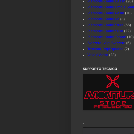
Piemonte - Valle Gesso
(28)
Piemonte - Valle Orco e Soa
Piemonte - Valle Pesio
(10)
Piemonte - Valle Po
(3)
Piemonte - Valle Stura
(56)
Piemonte - Valle Susa
(22)
Piemonte - Valle Tanaro
(10)
Svizzera - Alpi Svizzere
(6)
Toscana - Alpi Apuane
(2)
Valle d'Aosta
(23)
SUPPORTO TECNICO
.