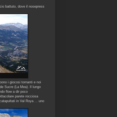
iccio battuto, dove il nosepress
ono i giocosi tornanti e noi
de Sucre (La Mea). Il lungo
ndo flow a dir poco
ttacolare parete rocciosa
tapultati in Val Roya ... uno