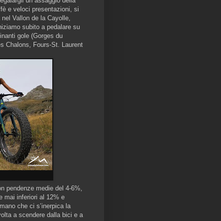
egalargli un assaggio della
fè e veloci presentazioni, si
 nel Vallon de la Cayolle,
niziamo subito a pedalare su
cinanti gole (Gorges du
Les Chalons, Fours-St. Laurent
con pendenze medie del 4-6%,
 mai inferiori al 12% e
mano che ci s’inerpica la
volta a scendere dalla bici e a