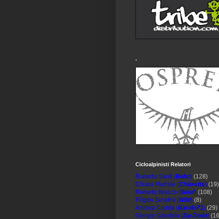
.
Cicloalpinisti Relatori
Roberto Santi (
Bobo
)
(128)
Chiara Marrale (
Chiaretta
)
(19)
Roberto Bracco (
Woof
)
(108)
Filippo Serafini (
Wild
)
(8)
Andrea Codda (
Barolo71
)
(29)
Giorgio Garofalo (
Zio Dodo
)
(16