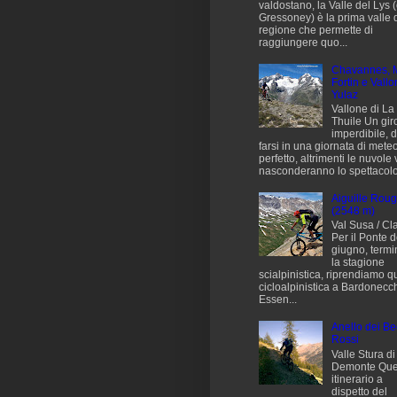
valdostano, la Valle del Lys (
Gressoney) è la prima valle 
regione che permette di
raggiungere quo...
Chavannes, 
Fortin e Vallo
Yulaz
Vallone di La
Thuile Un gir
imperdibile, 
farsi in una giornata di mete
perfetto, altrimenti le nuvole 
nasconderanno lo spettacolo.
Aiguille Rou
(2548 m)
Val Susa / Cl
Per il Ponte d
giugno, termi
la stagione
scialpinistica, riprendiamo q
cicloalpinistica a Bardonecch
Essen...
Anello dei Be
Rossi
Valle Stura di
Demonte Que
itinerario a
dispetto del