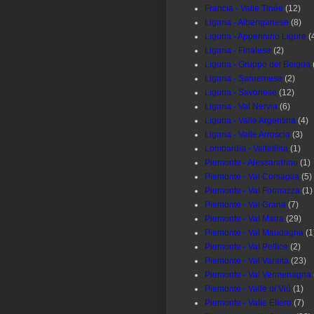
Francia - Valle Tinée
(12)
Liguria - Albenganese
(8)
Liguria - Appennino Ligure
(
Liguria - Finalese
(2)
Liguria - Gruppo del Beigua
Liguria - Sanremese
(2)
Liguria - Savonese
(12)
Liguria - Val Nervia
(6)
Liguria - Valle Argentina
(4)
Liguria - Valle Arroscia
(3)
Lombardia - Valtellina
(1)
Piemonte - Alessandrino
(1)
Piemonte - Val Corsaglia
(5)
Piemonte - Val Formazza
(1)
Piemonte - Val Grana
(7)
Piemonte - Val Maira
(29)
Piemonte - Val Maudagna
(1
Piemonte - Val Pellice
(2)
Piemonte - Val Varaita
(23)
Piemonte - Val Vermenagna
Piemonte - Valle di Viù
(1)
Piemonte - Valle Ellero
(7)