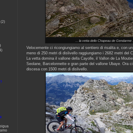
(2)
... la vetta dello Chapeau de Gendarme .
)
Velocemente ci ricongiungiamo al sentiero di risalita e, con u
4)
meno di 250 metri di dislivello raggiungiamo i 2682 metri de
La vetta domina il vallone della Cayolle, il Vallon de La Mout
Seolane, Barcelonnette e gran parte del vallone Ubaye. Ora ci
discesa con 1500 metri di dislivello.
.?
te
eigua
siamo