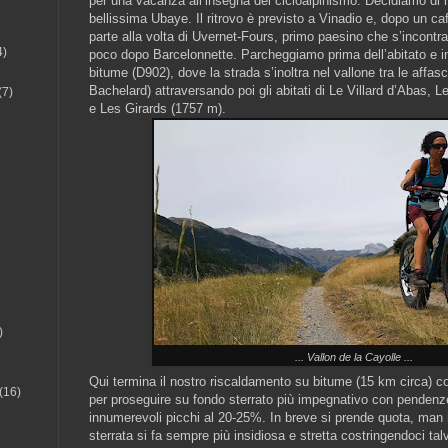
per una vacanza all’insegna del cicloalpinismo. Decidiamo di r
bellissima Ubaye. Il ritrovo è previsto a Vinadio e, dopo un caf
parte alla volta di Uvernet-Fours, primo paesino che s’incontra
4)
poco dopo Barcelonnette. Parcheggiamo prima dell’abitato e i
bitume (D902), dove la strada s’inoltra nel vallone tra le affas
Bachelard) attraversando poi gli abitati di Le Villard d’Abas, 
(7)
e Les Girards (1757 m).
)
... Vallon de la Cayolle ...
Qui termina il nostro riscaldamento su bitume (15 km circa) 
(16)
per proseguire su fondo sterrato più impegnativo con pendenze
innumerevoli picchi al 20-25%. In breve si prende quota, man 
sterrata si fa sempre più insidiosa e stretta costringendoci tal