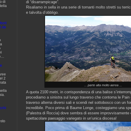
di “disarrampicage”.
o di
della
Risaliamo in sella in una serie di tornanti molto stretti su terr
e talvolta d’obbligo.
Mont
n de
o
da
o
vi
...
ge
aree
el 2
nata
... parte alta molto aerea ...
uella
A quota 2100 metri, in corrispondenza di una balise s’interromp
ia.
procediamo a sinistra sul lungo traverso che contorna le Pain 
traverso alterna diversi sali e scendi nel sottobosco con un fo
incredibile. Poco prima di Baume Longe, costeggiamo una spe
cchi
(Palestra di Roccia) dove sembra di essere improvvisamente ca
spettacolare paesaggio variegato in un’unica discesa!
sto