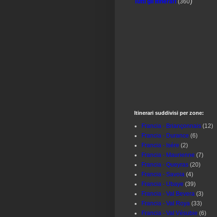
)
Tutti gli Itinerari
(360
Itinerari suddivisi per zone:
Francia - Briançonnais
(12)
Francia - Durance
(6)
Francia - Isére
(2)
Francia - Maurienne
(7)
Francia - Queyras
(20)
Francia - Savoia
(4)
Francia - Ubaye
(39)
Francia - Val Bevera
(3)
Francia - Val Roya
(33)
Francia - Val Vésubie
(6)