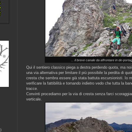
... il breve canale da affrontare in de-portag
Qui il sentiero classico piega a destra perdendo quota, ma no
una via alternativa per limitare il più possibile la perdita di qu
cresta che sembra essere già stata battuta escursionisti. Io m
verificare la fattibilità e tornando indietro vedo che tutta la ba
tracce.
Convinti procediamo per la via di cresta senza farci scoraggi
verticale.
)