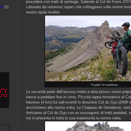
procedere con tratti di spintage. Salendo al Col de Fours (237
catturato da numerosi rapaci che volteggiano sulle nostre t
na
(5)
nostra ripida risalita.
... "Trudini" in trasferta ...
La seconda parte dell’ascesa mette a dura prova i nostri polpa
riesce a pedalare fino in cima. Piccola tappa ristoratrice al C
traverso (4 km) tra sali-scendi in direzione Col du Gyp (2448
avviciniamo alla nostra meta, Le Chapeau de Gendarme, sempre
Arriviamo al Col du Gyp con un susseguirsi di tratti pedalati, 
noi si presenta in tutta la sua maestosità la nostra vetta.