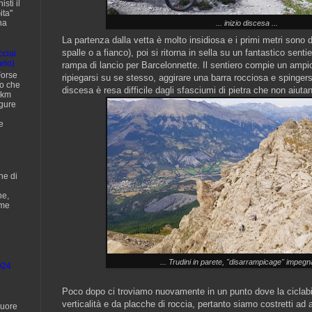
sti il
ita"
na
... inizio discesa ...
La partenza dalla vetta è molto insidiosa e i primi metri sono d
spalle o a fianco), poi si ritorna in sella su un fantastico sent
cciai
rio)
rampa di lancio per Barcelonnette. Il sentiero compie un ampio
Forse
ripiegarsi su se stesso, aggirare una barra rocciosa e spingers
no che
discesa è resa difficile dagli sfasciumi di pietra che non aiuta
 km
igure
e
ne di
ne,
ome
... Trudini in parete, "disarrampicage" impeg
024
Poco dopo ci troviamo nuovamente in un punto dove la ciclabil
verticalità e da placche di roccia, pertanto siamo costretti ad a
cuore