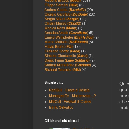
Roberto Bracco (
Woof
)
(108)
Filippo Serafini (
Wild
)
(8)
Andrea Codda (
Barolo71
)
(29)
Giorgio Garofalo (
Zio Dodo
)
(16)
Sergio Milani (
Sergix
)
(11)
Chiara Musso (
Chia82
)
(4)
Monica Ponti (
Mony
)
(1)
Amedeo Amich (
Cavalletta
)
(5)
Enrico Werndorfer (
Enri le Fou
)
(2)
Marco Malfatto (
DelBiondo
)
(5)
Flavio Bruno (
Fla
)
(17)
Federico Scotto (
Fede
)
(1)
Simone Giordanello (
Simo
)
(7)
Diego Furini (
Lupo Solitario
)
(2)
Andrea Michellone (
Chelone
)
(4)
Richard Terenzio (
Riki
)
(4)
Si parla di ...
Ques
quan
Red Bull - Croce e Delizia
pros
MontagnaTV - Mai provato ...?
che 
MtbCult - Festival di Cuneo
prat
Istinto Selvatico
Gli itinerari più cliccati