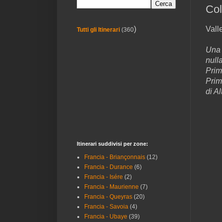
Col
Vall
)
Tutti gli Itinerari
(360
Una 
null
Prim
Prim
di A
Itinerari suddivisi per zone:
Francia - Briançonnais
(12)
Francia - Durance
(6)
Francia - Isére
(2)
Francia - Maurienne
(7)
Francia - Queyras
(20)
Francia - Savoia
(4)
Francia - Ubaye
(39)