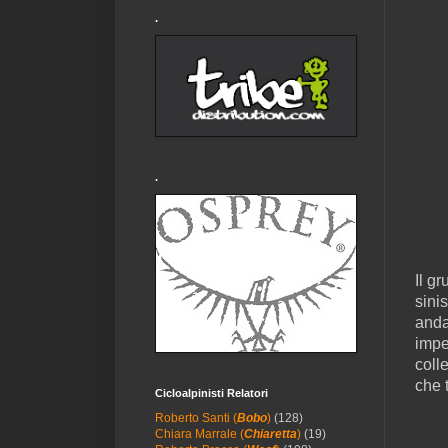
.
.
Il g
sini
anda
impe
coll
che 
Cicloalpinisti Relatori
Roberto Santi (
Bobo
)
(128)
Chiara Marrale (
Chiaretta
)
(19)