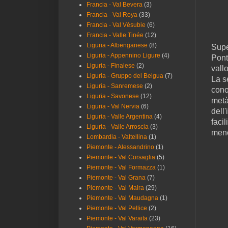
Francia - Val Bevera
(3)
Francia - Val Roya
(33)
Francia - Val Vésubie
(6)
Francia - Valle Tinée
(12)
Liguria - Albenganese
(8)
Supe
Liguria - Appennino Ligure
(4)
Pont
Liguria - Finalese
(2)
vall
Liguria - Gruppo del Beigua
(7)
La s
Liguria - Sanremese
(2)
cono
Liguria - Savonese
(12)
metà
Liguria - Val Nervia
(6)
dell
Liguria - Valle Argentina
(4)
faci
Liguria - Valle Arroscia
(3)
meno
Lombardia - Valtellina
(1)
Piemonte - Alessandrino
(1)
Piemonte - Val Corsaglia
(5)
Piemonte - Val Formazza
(1)
Piemonte - Val Grana
(7)
Piemonte - Val Maira
(29)
Piemonte - Val Maudagna
(1)
Piemonte - Val Pellice
(2)
Piemonte - Val Varaita
(23)