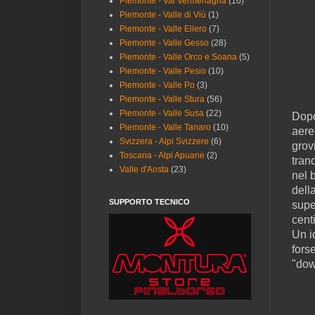
Piemonte - Val Vermenagna
(16)
Piemonte - Valle di Viù
(1)
Piemonte - Valle Ellero
(7)
Piemonte - Valle Gesso
(28)
Piemonte - Valle Orco e Soana
(5)
Piemonte - Valle Pesio
(10)
Piemonte - Valle Po
(3)
Piemonte - Valle Stura
(56)
Piemonte - Valle Susa
(22)
Dopo
Piemonte - Valle Tanaro
(10)
aere
Svizzera - Alpi Svizzere
(6)
grovi
Toscana - Alpi Apuane
(2)
tranq
Valle d'Aosta
(23)
nel 
dell
SUPPORTO TECNICO
supe
cent
Un i
fors
"dow