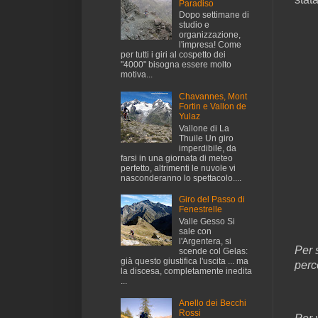
Paradiso
Dopo settimane di
studio e
organizzazione,
l'impresa! Come
per tutti i giri al cospetto dei
"4000" bisogna essere molto
motiva...
Chavannes, Mont
Fortin e Vallon de
Yulaz
Vallone di La
Thuile Un giro
imperdibile, da
farsi in una giornata di meteo
perfetto, altrimenti le nuvole vi
nasconderanno lo spettacolo....
Giro del Passo di
Fenestrelle
Valle Gesso Si
sale con
l'Argentera, si
Per 
scende col Gelas:
già questo giustifica l'uscita ... ma
perc
la discesa, completamente inedita
...
Anello dei Becchi
Rossi