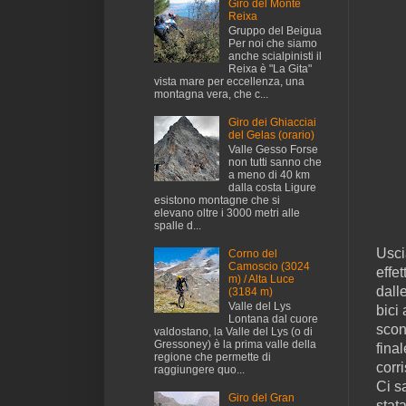
Giro del Monte
Reixa
Gruppo del Beigua
Per noi che siamo
anche scialpinisti il
Reixa è "La Gita"
vista mare per eccellenza, una
montagna vera, che c...
Giro dei Ghiacciai
del Gelas (orario)
Valle Gesso Forse
non tutti sanno che
a meno di 40 km
dalla costa Ligure
esistono montagne che si
elevano oltre i 3000 metri alle
spalle d...
Usci
Corno del
Camoscio (3024
effe
m) / Alta Luce
dall
(3184 m)
Valle del Lys
bici
Lontana dal cuore
scon
valdostano, la Valle del Lys (o di
Gressoney) è la prima valle della
fina
regione che permette di
corr
raggiungere quo...
Ci s
Giro del Gran
stat