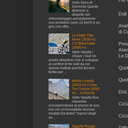
Per v
Valle Stura di
Demonte Questo
itinerario a
Dati 
dispetto del
chilometraggio assolutamente
non proibitivo (solo 22 km!!!) è un
Anel
giro che offre ...
di C
La Petite Tête
Noire (3039 m) -
Col Blanchatre
Pres
(3088 m)
Alai
Valle Varaita /
Le D
Ubaye / Guil Un
anello strepitoso che si sviluppa
al confine di tre valli da noi
Quot
spesso battute perché terreno
fertile per ...
Quot
Monte Losetta
(3054 m) / Cima
Tre Chiosis (3080
Disl
m) ... in boucle
Valle Varaita Due
classiche
Cicl
cicloalpinistiche al prezzo di uno,
ma con un'incredibile discesa
inedita! Da fedeli "signori degli
Cicl
an...
Aiguille Rouge
Diff