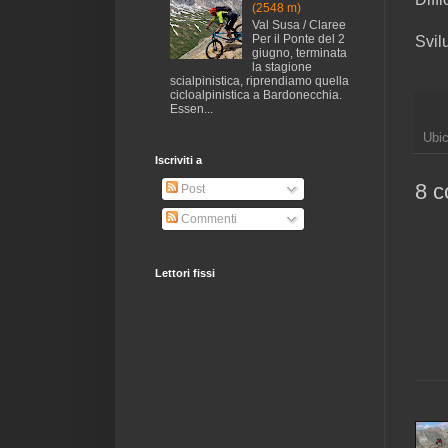
(2548 m)
Val Susa / Claree
Per il Ponte del 2
Svil
giugno, terminata
la stagione
scialpinistica, riprendiamo quella
cicloalpinistica a Bardonecchia.
Essen...
Ubi
Iscriviti a
8 c
Post
Commenti
Lettori fissi