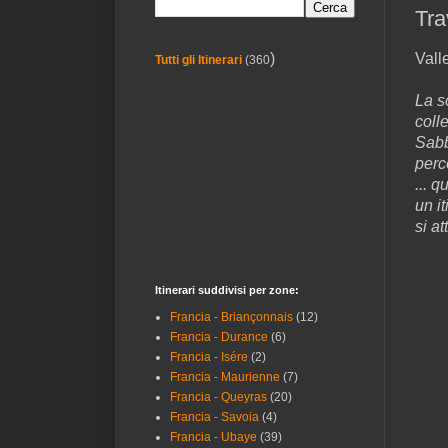
Tra
Vall
)
Tutti gli Itinerari
(360
La so
coll
Sabb
perc
... 
un i
si a
Itinerari suddivisi per zone:
Francia - Briançonnais
(12)
Francia - Durance
(6)
Francia - Isére
(2)
Francia - Maurienne
(7)
Francia - Queyras
(20)
Francia - Savoia
(4)
Francia - Ubaye
(39)