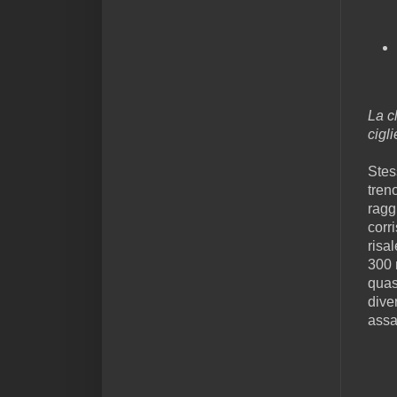
La c
cigl
Stes
tren
ragg
corr
risal
300 
quas
dive
assa