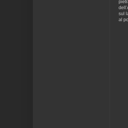
piet
dell
sul 
al p