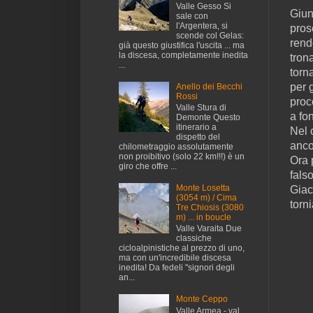
Valle Gesso Si
Giun
sale con
l'Argentera, si
pros
scende col Gelas:
rend
già questo giustifica l'uscita ... ma
la discesa, completamente inedita
tron
...
torn
per 
Anello dei Becchi
Rossi
proc
Valle Stura di
a fo
Demonte Questo
itinerario a
Nel 
dispetto del
anco
chilometraggio assolutamente
non proibitivo (solo 22 km!!!) è un
Ora 
giro che offre ...
fals
Monte Losetta
Giac
(3054 m) / Cima
torn
Tre Chiosis (3080
m) ... in boucle
Valle Varaita Due
classiche
cicloalpinistiche al prezzo di uno,
ma con un'incredibile discesa
inedita! Da fedeli "signori degli
an...
Monte Ceppo
Valle Armea - val