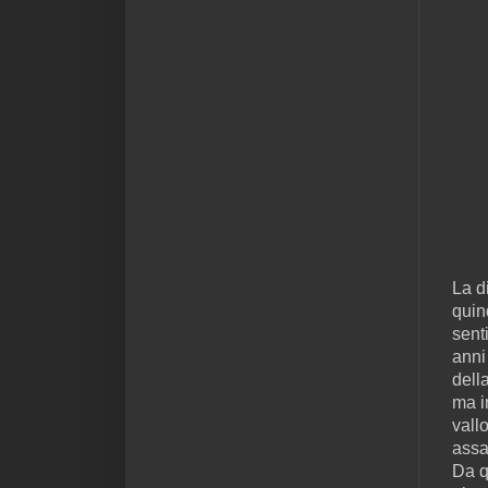
La d
quind
sent
anni
dell
ma i
vallo
assa
Da q