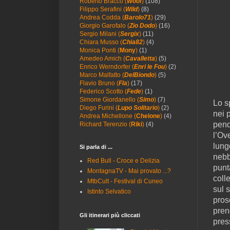
Roberto Bracco (
Woof
)
(108)
Filippo Serafini (
Wild
)
(8)
Andrea Codda (
Barolo71
)
(29)
Giorgio Garofalo (
Zio Dodo
)
(16)
Sergio Milani (
Sergix
)
(11)
Chiara Musso (
Chia82
)
(4)
Monica Ponti (
Mony
)
(1)
Amedeo Amich (
Cavalletta
)
(5)
Enrico Werndorfer (
Enri le Fou
)
(2)
Marco Malfatto (
DelBiondo
)
(5)
Flavio Bruno (
Fla
)
(17)
Federico Scotto (
Fede
)
(1)
Simone Giordanello (
Simo
)
(7)
Lo s
Diego Furini (
Lupo Solitario
)
(2)
nei 
Andrea Michellone (
Chelone
)
(4)
pend
Richard Terenzio (
Riki
)
(4)
l’Ov
lung
Si parla di ...
nebbi
Red Bull - Croce e Delizia
punt
MontagnaTV - Mai provato ...?
coll
MtbCult - Festival di Cuneo
sul 
Istinto Selvatico
pros
pren
Gli itinerari più cliccati
pres