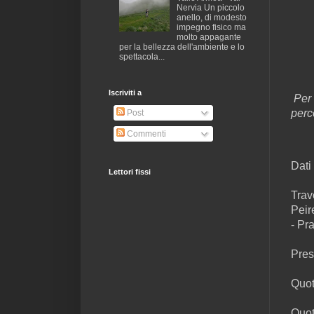
Nervia Un piccolo
anello, di modesto
impegno fisico ma
molto appagante
per la bellezza dell'ambiente e lo
spettacola...
Iscriviti a
Per 
perc
Post
Commenti
Dati 
Lettori fissi
Trav
Peir
- Pr
Pres
Quot
Quot