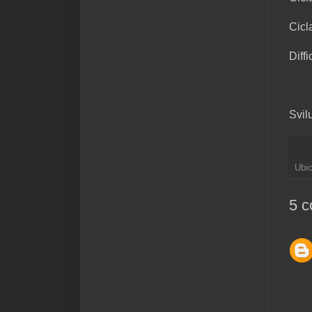
Cicl
Diffi
Svil
Ubi
5 c