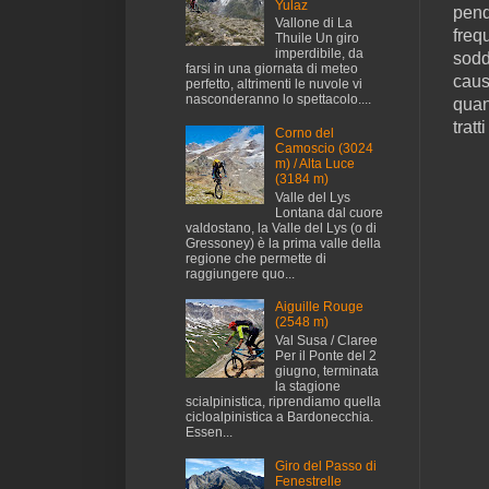
Yulaz
pend
Vallone di La
freq
Thuile Un giro
imperdibile, da
sodd
farsi in una giornata di meteo
caus
perfetto, altrimenti le nuvole vi
nasconderanno lo spettacolo....
quan
tratt
Corno del
Camoscio (3024
m) / Alta Luce
(3184 m)
Valle del Lys
Lontana dal cuore
valdostano, la Valle del Lys (o di
Gressoney) è la prima valle della
regione che permette di
raggiungere quo...
Aiguille Rouge
(2548 m)
Val Susa / Claree
Per il Ponte del 2
giugno, terminata
la stagione
scialpinistica, riprendiamo quella
cicloalpinistica a Bardonecchia.
Essen...
Giro del Passo di
Fenestrelle