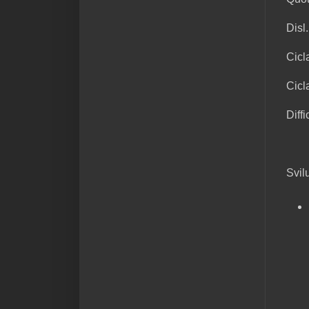
Disl
Cicl
Cicl
Diffi
Svil