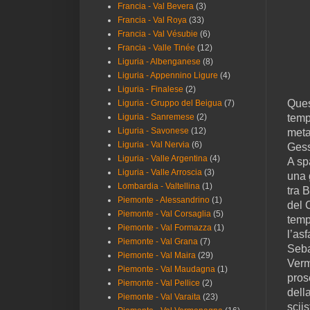
Francia - Val Bevera
(3)
Francia - Val Roya
(33)
Francia - Val Vésubie
(6)
Francia - Valle Tinée
(12)
Liguria - Albenganese
(8)
Liguria - Appennino Ligure
(4)
Liguria - Finalese
(2)
Ques
Liguria - Gruppo del Beigua
(7)
Liguria - Sanremese
(2)
temp
Liguria - Savonese
(12)
meta
Liguria - Val Nervia
(6)
Gess
Liguria - Valle Argentina
(4)
A sp
Liguria - Valle Arroscia
(3)
una 
Lombardia - Valtellina
(1)
tra 
Piemonte - Alessandrino
(1)
del 
Piemonte - Val Corsaglia
(5)
temp
Piemonte - Val Formazza
(1)
l’as
Piemonte - Val Grana
(7)
Seba
Piemonte - Val Maira
(29)
Verm
Piemonte - Val Maudagna
(1)
pros
Piemonte - Val Pellice
(2)
dell
Piemonte - Val Varaita
(23)
scii