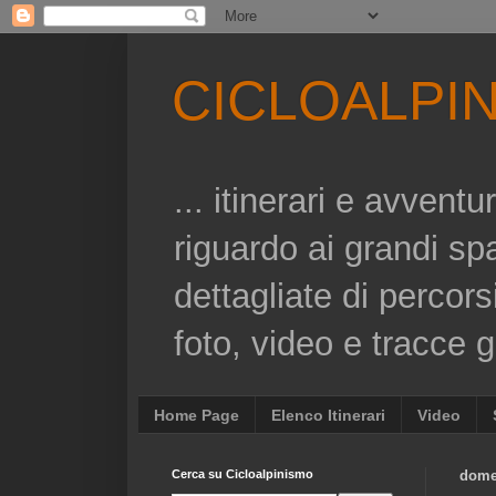
CICLOALPI
... itinerari e avvent
riguardo ai grandi sp
dettagliate di percors
foto, video e tracce gp
Home Page
Elenco Itinerari
Video
Cerca su Cicloalpinismo
dome