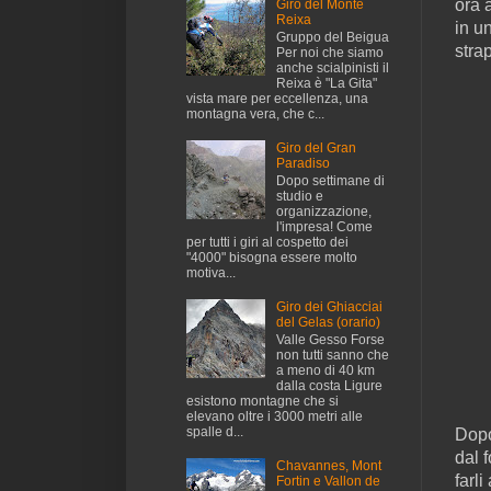
ora 
Giro del Monte
Reixa
in u
Gruppo del Beigua
stra
Per noi che siamo
anche scialpinisti il
Reixa è "La Gita"
vista mare per eccellenza, una
montagna vera, che c...
Giro del Gran
Paradiso
Dopo settimane di
studio e
organizzazione,
l'impresa! Come
per tutti i giri al cospetto dei
"4000" bisogna essere molto
motiva...
Giro dei Ghiacciai
del Gelas (orario)
Valle Gesso Forse
non tutti sanno che
a meno di 40 km
dalla costa Ligure
esistono montagne che si
elevano oltre i 3000 metri alle
spalle d...
Dopo
dal 
Chavannes, Mont
farl
Fortin e Vallon de