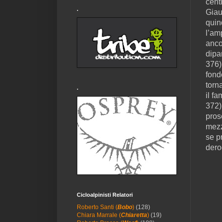
centi
.
Giau
quin
l’am
anco
dipa
376)
fond
torn
.
il f
372)
pros
mezz
se p
dero
Cicloalpinisti Relatori
Roberto Santi (
Bobo
)
(128)
Chiara Marrale (
Chiaretta
)
(19)