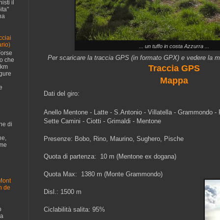
sti il
ita"
na
cciai
rio)
... un tuffo in costa Azzurra ...
Forse
Per scaricare la traccia GPS (in formato GPX) e vedere la m
no che
 km
Traccia GPS
igure
Mappa
e
Dati del giro:
Anello Mentone - Latte -
S.Antonio -
Villatella - Grammondo -
Sette Camini - Ciotti - Grimaldi - Mentone
ne di
ne,
Presenze: Bobo, Rino, Maurino, Sughero, Pische
ome
Quota di partenza: 10 m (Mentone ex dogana)
Quota Max: 1380 m (Monte Grammondo)
Mont
n de
Disl.: 1500 m
o
Ciclabilità salita: 95%
da