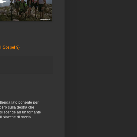
di Sospel 9)
Bellenda lato ponente per
tiero sulla destra che
le si scende ad un tornante
 di placche di roccia