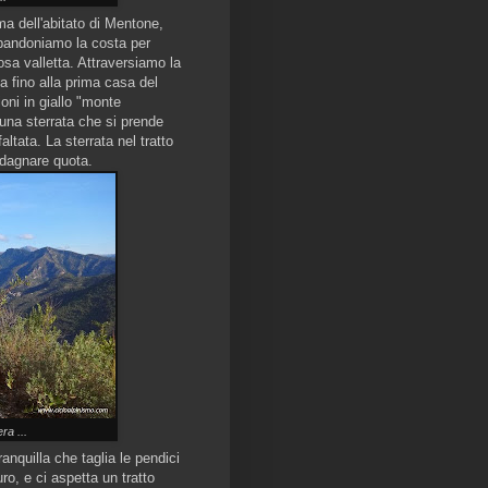
ma dell'abitato di Mentone,
abbandoniamo la costa per
osa valletta. Attraversiamo la
a fino alla prima casa del
ni in giallo "monte
 una sterrata che si prende
tata. La sterrata nel tratto
adagnare quota.
ra ...
nquilla che taglia le pendici
ro, e ci aspetta un tratto