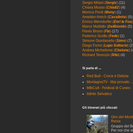
Sergio Milani (
Sergix
)
(11)
Chiara Musso (
Chia82
)
(4)
Monica Ponti (
Mony
)
(1)
Amedeo Amich (
Cavalletta
)
(5)
Enrico Werndorfer (
Enri le Fou
)
Marco Malfatto (
DelBiondo
)
(5)
Flavio Bruno (
Fla
)
(17)
Federico Scotto (
Fede
)
(1)
Simone Giordanello (
Simo
)
(7)
Diego Furini (
Lupo Solitario
)
(2
Andrea Michellone (
Chelone
)
(
Richard Terenzio (
Riki
)
(4)
Si parla di ...
Red Bull - Croce e Delizia
MontagnaTV - Mai provato ..
MtbCult - Festival di Cuneo
Istinto Selvatico
Gli itinerari più cliccati
Giro del Mon
Reixa
Gruppo del B
Per noi che 