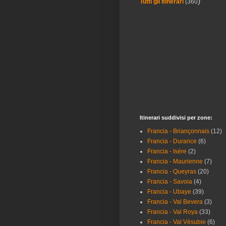
)
Tutti gli Itinerari
(360
Itinerari suddivisi per zone:
Francia - Briançonnais
(12)
Francia - Durance
(6)
Francia - Isére
(2)
Francia - Maurienne
(7)
Francia - Queyras
(20)
Francia - Savoia
(4)
Francia - Ubaye
(39)
Francia - Val Bevera
(3)
Francia - Val Roya
(33)
Francia - Val Vésubie
(6)