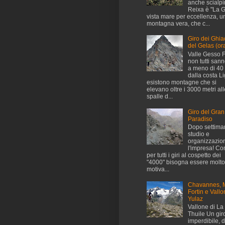
anche scialpini
Reixa è "La G
vista mare per eccellenza, u
montagna vera, che c...
Giro dei Ghia
del Gelas (ora
Valle Gesso 
non tutti san
a meno di 40
dalla costa L
esistono montagne che si
elevano oltre i 3000 metri all
spalle d...
Giro del Gran
Paradiso
Dopo settima
studio e
organizzazio
l'impresa! C
per tutti i giri al cospetto dei
"4000" bisogna essere molto
motiva...
Chavannes, 
Fortin e Vallo
Yulaz
Vallone di La
Thuile Un gir
imperdibile, 