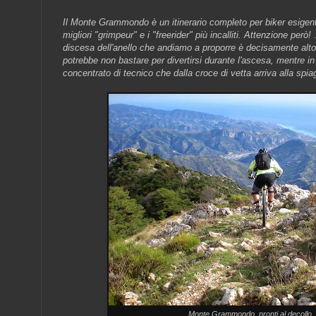
Il Monte Grammondo è un itinerario completo per biker esigenti
migliori
"grimpeur
" e i "freerider" più incalliti. Attenzione però! .
discesa dell'anello che andiamo a proporre è decisamente al
potrebbe non bastare per divertirsi durante l'ascesa, mentre i
concentrato di tecnico che dalla croce di vetta arriva alla spi
... Monte Grammondo, pronti al decollo .