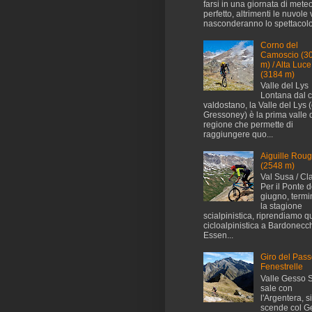
farsi in una giornata di mete
perfetto, altrimenti le nuvole 
nasconderanno lo spettacolo.
Corno del
Camoscio (3
m) / Alta Luce
(3184 m)
Valle del Lys
Lontana dal 
valdostano, la Valle del Lys (
Gressoney) è la prima valle 
regione che permette di
raggiungere quo...
Aiguille Rou
(2548 m)
Val Susa / Cl
Per il Ponte d
giugno, termi
la stagione
scialpinistica, riprendiamo q
cicloalpinistica a Bardonecch
Essen...
Giro del Pass
Fenestrelle
Valle Gesso S
sale con
l'Argentera, si
scende col Ge