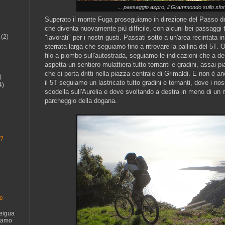
..
. paesaggio aspro, il Grammondo sullo sfon
Superato il monte Fuga proseguiamo in direzione del Passo de
che diventa nuovamente più difficile, con alcuni bei passaggi t
(2)
"lavorati" per i nostri gusti. Passati sotto a un'area recintata 
sterrata larga che seguiamo fino a ritrovare la pallina del 5T. 
filo a piombo sull'autostrada, seguiamo le indicazioni che a de
aspetta un sentiero mulattiera tutto tornanti e gradini, assai pia
che ci porta dritti nella piazza centrale di Grimaldi. E non è 
)
il 5T seguiamo un lastricato tutto gradini e tornanti, dove i no
4)
scodella sull'Aurelia e dove svoltando a destra in meno di un m
parcheggio della dogana.
.?
te
eigua
siamo