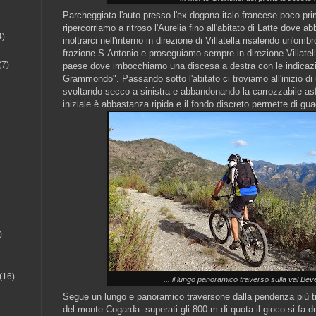
Parcheggiata l'auto presso l'ex dogana italo francese poco pri
ripercorriamo a ritroso l'Aurelia fino all'abitato di Latte dove 
4)
inoltrarci nell'interno in direzione di
Villatella risalendo un'ombr
frazione S.Antonio
e proseguiamo sempre in direzione Villatell
(7)
paese dove imbocchiamo una discesa a destra con le indicazio
Grammondo". Passando sotto l'abitato ci troviamo all'inizio di
svoltando secco a sinistra e abbandonando la carrozzabile asfal
iniziale è abbastanza ripida e il fondo discreto permette di gu
)
(16)
... il lungo panoramico traverso sulla val Beve
Segue un lungo e panoramico traversone dalla pendenza più tra
del monte Cogarda: superati gli 800 m di quota il gioco si fa du