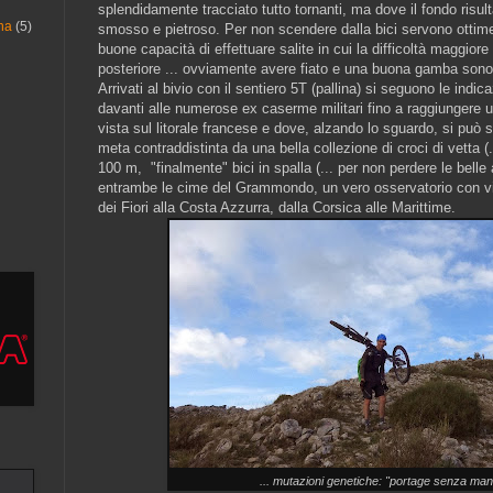
splendidamente tracciato tutto tornanti, ma dove il fondo risu
na
(5)
smosso e pietroso. Per non scendere dalla bici servono ottime
buone capacità di effettuare salite in cui la difficoltà maggiore
posteriore ... ovviamente avere fiato e una buona gamba sono
Arrivati al bivio con il sentiero 5T (pallina) si seguono le indi
davanti alle numerose ex caserme militari fino a raggiungere un
vista sul litorale francese e dove, alzando lo sguardo, si può 
meta contraddistinta da una bella collezione di croci di vetta (
100 m, "finalmente" bici in spalla (... per non perdere le belle
entrambe le cime del Grammondo, un vero osservatorio con vi
dei Fiori alla Costa Azzurra, dalla Corsica alle Marittime.
... mutazioni genetiche: "portage senza mani