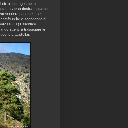
 fatto in portage che in
nuiamo verso destra tagliando
 su sentiero panoramico e
a Scarafourche e scendendo al
rossi (5T) il sentiero
ndo attenti a tralasciare le
ducono a Castellar.