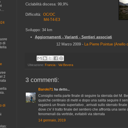
o
Ciclabilità discesa: 99,9%
vi
...
Difficoltà:
OC/OC
M4-T4-E3
024
Sviluppo: 34 km
Aggiornamenti - Varianti - Sentieri associati
cuore
o di
12 Marzo 2009
-
La Pierre Pointue (Anello 
della
ge
Ubicazione:
Francia - Val Bevera
aree
el 2
3 commenti:
nata
uella
Barolo71
ha detto...
ia.
Consiglio nella parte finale di seguire la sterrata del M. 
qualche centinaio di metri e dopo una salita seguire il sen
regalerà un finale superlativo , arrivati sullo sterrato fina
o di
dove c'e' il tratto finale del sentiero che affronta una serie
fenomenali da vertride, evitabili via sterrata
i
14 gennaio, 2019
las: