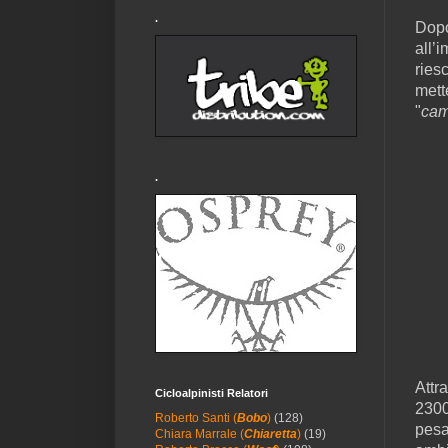
.
Dopo
all’
ries
mette
"
cam
.
Attr
Cicloalpinisti Relatori
2300
Roberto Santi (
Bobo
)
(128)
pesa
Chiara Marrale (
Chiaretta
)
(19)