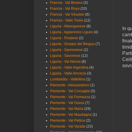
Francia - Val Bevera
(3)
Francia - Val Roya
(33)
Francia - Val Vésubie
(6)
Francia - Valle Tinée
(12)
Liguria - Albenganese
(8)
In q
Liguria - Appennino Ligure
(4)
camb
Liguria - Finalese
(2)
fina
Liguria - Gruppo del Beigua
(7)
timid
Liguria - Sanremese
(2)
Part
Liguria - Savonese
(12)
Ceil
Liguria - Val Nervia
(6)
sovr
Liguria - Valle Argentina
(4)
Liguria - Valle Arroscia
(3)
Lombardia - Valtellina
(1)
Piemonte - Alessandrino
(1)
Piemonte - Val Corsaglia
(5)
Piemonte - Val Formazza
(1)
Piemonte - Val Grana
(7)
Piemonte - Val Maira
(29)
Piemonte - Val Maudagna
(1)
Piemonte - Val Pellice
(2)
Piemonte - Val Varaita
(23)