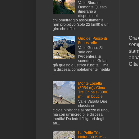
Valle Stura di
Demonte Questo
itinerario a
dispetto del
chilometraggio assolutamente
non proibitivo (solo 22 km!!!) è un
giro che offre ...
Ora 
Giro del Passo di
Fenestrelle
semp
Valle Gesso Si
stam
sale con
l'Argentera, si
abba
scende col Gelas:
Gita
già questo giustifica l'uscita ... ma
la discesa, completamente inedita
...
Monte Losetta
(3054 m) / Cima
Tre Chiosis (3080
m) ... in boucle
Valle Varaita Due
classiche
cicloalpinistiche al prezzo di uno,
ma con un'incredibile discesa
inedita! Da fedeli "signori degli
an...
La Petite Tête
Noire (3039 m) -