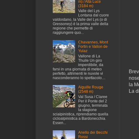
m) / Alta Luce
(3184 m)
Valle del Lys
Lontana dal cuore
valdostano, la Valle del Lys (o di
Gressoney) è la prima valle della
regione che permette di
raggiungere quo...
Chavannes, Mont
Fortin e Vallon de
Yulaz
Vallone di La
Thuile Un giro
imperdibile, da
farsi in una giornata di meteo
Brev
perfetto, altrimenti le nuvole vi
nose
nasconderanno lo spettacolo....
la M
Aiguille Rouge
La d
(2548 m)
Val Susa / Claree
Per il Ponte del 2
giugno, terminata
la stagione
scialpinistica, riprendiamo quella
cicloalpinistica a Bardonecchia.
Essen...
Anello dei Becchi
Rossi