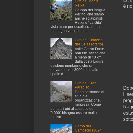
Giro del Monte
Reixa
è not
Gruppo del Beigua
Per noi che siamo
anche scialpinisti il
Reixa è "La Gita"
vista mare per eccellenza, una
montagna vera, che c...
Giro dei Ghiacciai
del Gelas (orario)
Valle Gesso Forse
non tutti sanno che
a meno di 40 km
dalla costa Ligure
esistono montagne che si
elevano oltre i 3000 metri alle
spalle d...
Giro del Gran
Paradiso
Dopo
Dopo settimane di
il s
studio e
prog
organizzazione,
l'impresa! Come
Ragg
per tutti i giri al cospetto dei
esta
"4000" bisogna essere molto
motiva...
sott
Corno del
Camoscio (3024