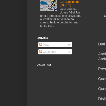
Col Blanchatre
(3088 m)
Valle Varaita /
Ubaye / Guil Un
anello strepitoso che si sviluppa
P
al confine di tre valli da noi
spesso battute perché terreno
fertile per ...
Iscriviti a
Dati
Post
Commenti
Anel
Ande
Lettori fissi
Pres
Quot
Quot
Disl