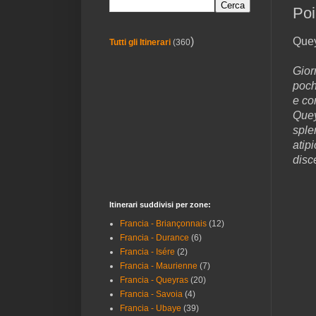
Poi
Que
)
Tutti gli Itinerari
(360
Gior
poch
e co
Quey
sple
atip
disc
Itinerari suddivisi per zone:
Francia - Briançonnais
(12)
Francia - Durance
(6)
Francia - Isére
(2)
Francia - Maurienne
(7)
Francia - Queyras
(20)
Francia - Savoia
(4)
Francia - Ubaye
(39)