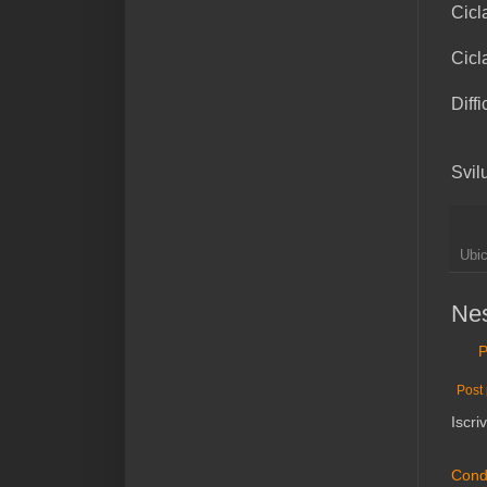
Cicl
Cicl
Diffi
Svil
Ubi
Ne
P
Post 
Iscriv
Condi