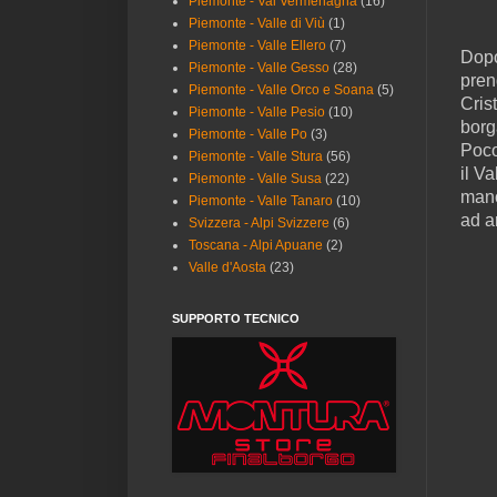
Piemonte - Val Vermenagna
(16)
Piemonte - Valle di Viù
(1)
Piemonte - Valle Ellero
(7)
Dopo
Piemonte - Valle Gesso
(28)
pren
Piemonte - Valle Orco e Soana
(5)
Cris
Piemonte - Valle Pesio
(10)
borg
Piemonte - Valle Po
(3)
Poco
Piemonte - Valle Stura
(56)
il V
Piemonte - Valle Susa
(22)
mano
Piemonte - Valle Tanaro
(10)
ad ar
Svizzera - Alpi Svizzere
(6)
Toscana - Alpi Apuane
(2)
Valle d'Aosta
(23)
SUPPORTO TECNICO