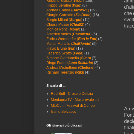
ambi
Roberto Bracco (
Woof
)
(108)
Filippo Serafini (
Wild
)
(8)
d’al
Andrea Codda (
Barolo71
)
(29)
che 
Giorgio Garofalo (
Zio Dodo
)
(16)
svol
Sergio Milani (
Sergix
)
(11)
Chiara Musso (
Chia82
)
(4)
trac
Monica Ponti (
Mony
)
(1)
Amedeo Amich (
Cavalletta
)
(5)
Enrico Werndorfer (
Enri le Fou
)
(2)
Marco Malfatto (
DelBiondo
)
(5)
Flavio Bruno (
Fla
)
(17)
Federico Scotto (
Fede
)
(1)
Simone Giordanello (
Simo
)
(7)
Diego Furini (
Lupo Solitario
)
(2)
Andrea Michellone (
Chelone
)
(4)
Richard Terenzio (
Riki
)
(4)
Si parla di ...
Red Bull - Croce e Delizia
MontagnaTV - Mai provato ...?
MtbCult - Festival di Cuneo
Arri
Istinto Selvatico
Font
deci
Gli itinerari più cliccati
fina
La p