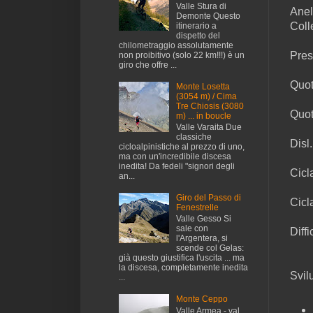
Valle Stura di
Anel
Demonte Questo
Coll
itinerario a
dispetto del
chilometraggio assolutamente
Pres
non proibitivo (solo 22 km!!!) è un
giro che offre ...
Quot
Monte Losetta
(3054 m) / Cima
Tre Chiosis (3080
Quot
m) ... in boucle
Valle Varaita Due
classiche
Disl
cicloalpinistiche al prezzo di uno,
ma con un'incredibile discesa
inedita! Da fedeli "signori degli
Cicla
an...
Giro del Passo di
Cicl
Fenestrelle
Valle Gesso Si
sale con
Diffi
l'Argentera, si
scende col Gelas:
già questo giustifica l'uscita ... ma
la discesa, completamente inedita
Svil
...
Monte Ceppo
Valle Armea - val