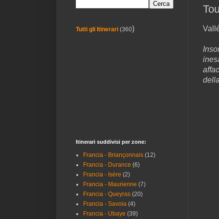
Tou
Vall
)
Tutti gli Itinerari
(360
Inso
ines
affa
della
Itinerari suddivisi per zone:
Francia - Briançonnais
(12)
Francia - Durance
(6)
Francia - Isére
(2)
Francia - Maurienne
(7)
Francia - Queyras
(20)
Francia - Savoia
(4)
Francia - Ubaye
(39)