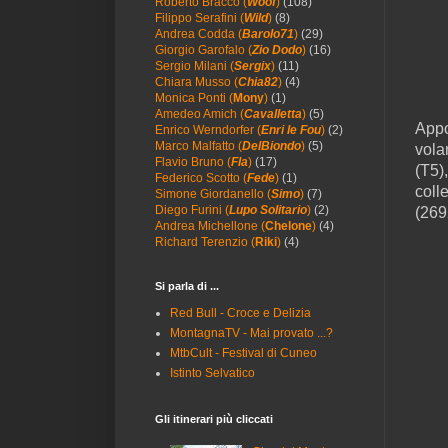
Roberto Bracco (
Woof
)
(108)
Filippo Serafini (
Wild
)
(8)
Andrea Codda (
Barolo71
)
(29)
Giorgio Garofalo (
Zio Dodo
)
(16)
Sergio Milani (
Sergix
)
(11)
Chiara Musso (
Chia82
)
(4)
Monica Ponti (
Mony
)
(1)
Amedeo Amich (
Cavalletta
)
(5)
Appo
Enrico Werndorfer (
Enri le Fou
)
(2)
Marco Malfatto (
DelBiondo
)
(5)
vola
Flavio Bruno (
Fla
)
(17)
(T5)
Federico Scotto (
Fede
)
(1)
coll
Simone Giordanello (
Simo
)
(7)
Diego Furini (
Lupo Solitario
)
(2)
(269
Andrea Michellone (
Chelone
)
(4)
Richard Terenzio (
Riki
)
(4)
Si parla di ...
Red Bull - Croce e Delizia
MontagnaTV - Mai provato ...?
MtbCult - Festival di Cuneo
Istinto Selvatico
Gli itinerari più cliccati