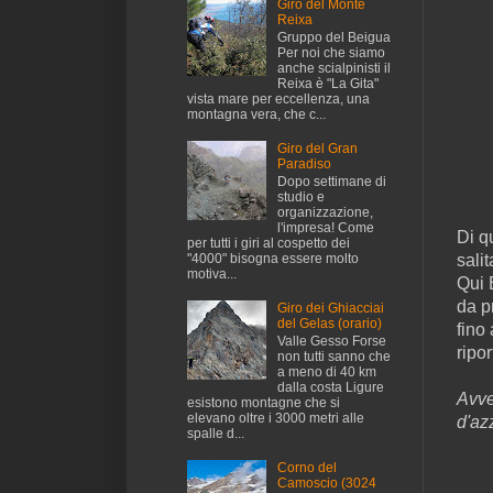
Giro del Monte
Reixa
Gruppo del Beigua
Per noi che siamo
anche scialpinisti il
Reixa è "La Gita"
vista mare per eccellenza, una
montagna vera, che c...
Giro del Gran
Paradiso
Dopo settimane di
studio e
organizzazione,
l'impresa! Come
Di qu
per tutti i giri al cospetto dei
salit
"4000" bisogna essere molto
motiva...
Qui 
da p
Giro dei Ghiacciai
del Gelas (orario)
fino
Valle Gesso Forse
ripo
non tutti sanno che
a meno di 40 km
dalla costa Ligure
Avve
esistono montagne che si
elevano oltre i 3000 metri alle
d'az
spalle d...
Corno del
Camoscio (3024