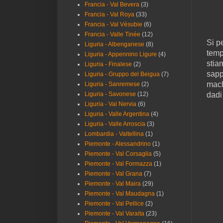
Francia - Val Bevera
(3)
Francia - Val Roya
(33)
Francia - Val Vésubie
(6)
Francia - Valle Tinée
(12)
Si p
Liguria - Albenganese
(8)
temp
Liguria - Appennino Ligure
(4)
stia
Liguria - Finalese
(2)
sapp
Liguria - Gruppo del Beigua
(7)
mach
Liguria - Sanremese
(2)
Liguria - Savonese
(12)
dadi 
Liguria - Val Nervia
(6)
Liguria - Valle Argentina
(4)
Liguria - Valle Arroscia
(3)
Lombardia - Valtellina
(1)
Piemonte - Alessandrino
(1)
Piemonte - Val Corsaglia
(5)
Piemonte - Val Formazza
(1)
Piemonte - Val Grana
(7)
Piemonte - Val Maira
(29)
Piemonte - Val Maudagna
(1)
Piemonte - Val Pellice
(2)
Piemonte - Val Varaita
(23)