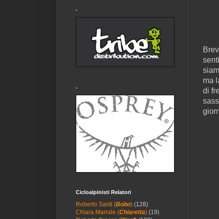
.
Brev
sent
siam
ma l
.
di fr
sass
gior
Cicloalpinisti Relatori
Roberto Santi (
Bobo
)
(128)
Chiara Marrale (
Chiaretta
)
(19)