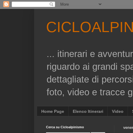
CICLOALPI
... itinerari e avvent
riguardo ai grandi sp
dettagliate di percors
foto, video e tracce gp
Home Page
Elenco Itinerari
Video
Cerca su Cicloalpinismo
vener