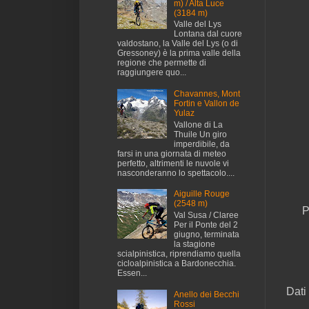
m) / Alta Luce
(3184 m)
Valle del Lys
Lontana dal cuore
valdostano, la Valle del Lys (o di
Gressoney) è la prima valle della
regione che permette di
raggiungere quo...
Chavannes, Mont
Fortin e Vallon de
Yulaz
Vallone di La
Thuile Un giro
imperdibile, da
farsi in una giornata di meteo
perfetto, altrimenti le nuvole vi
nasconderanno lo spettacolo....
Aiguille Rouge
(2548 m)
P
Val Susa / Claree
Per il Ponte del 2
giugno, terminata
la stagione
scialpinistica, riprendiamo quella
cicloalpinistica a Bardonecchia.
Essen...
Dati 
Anello dei Becchi
Rossi