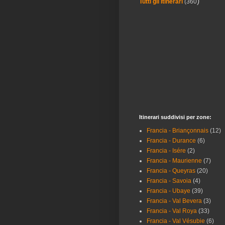
)
Tutti gli Itinerari
(360
Itinerari suddivisi per zone:
Francia - Briançonnais
(12)
Francia - Durance
(6)
Francia - Isére
(2)
Francia - Maurienne
(7)
Francia - Queyras
(20)
Francia - Savoia
(4)
Francia - Ubaye
(39)
Francia - Val Bevera
(3)
Francia - Val Roya
(33)
Francia - Val Vésubie
(6)