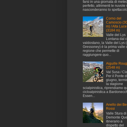
farsi in una giornata di mete
perfetto, altrimenti le nuvole 
nasconderanno lo spettacolo.
Corno del
Camoscio (3
m) / Alta Luce
(3184 m)
Valle del Lys
Lontana dal 
valdostano, la Valle del Lys (
Gressoney) è la prima valle 
regione che permette di
raggiungere quo...
Aiguille Rou
(2548 m)
Val Susa / Cl
Per il Ponte d
giugno, termi
la stagione
scialpinistica, riprendiamo q
cicloalpinistica a Bardonecch
Essen...
Anello dei Be
Rossi
Valle Stura di
Demonte Que
itinerario a
dispetto del