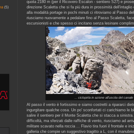
quota 2180 m (per il Ricovero Escalon - sentiero S27) e proseg
direzione Scaletta che si fa più dura in prossimità dell'intaglio
na
(5)
alla modalità portage in pochi minuti ci ritroviamo al Passo d
riusciamo nuovamente a pedalare fino al Passo Scaletta, face
escursionisti e che spesso ci incitano senza lesinare complim
... ciclopirla in azione all'uscita del canale 
Al passo il vento è fortissimo e siamo costretti a ripararci die
ingurgitare qualche cosa. Un po' sconfortati ci carichiamo le b
salire il sentiero per il Monte Scaletta che si stacca a sinistr
difficoltà, ma sferzati dalle raffiche di vento, riusciamo ad arr
militare scavato nella roccia ... Flavio tira fuori il frontale e in
galleria che compie un suggestivo tragitto a L, con il manubrio 