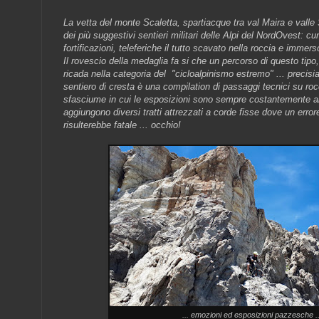
La vetta del monte Scaletta, spartiacque tra val Maira e valle 
dei più suggestivi sentieri militari delle Alpi del NordOvest: cuni
fortificazioni, teleferiche il tutto scavato nella roccia e immer
Il rovescio della medaglia fa si che un percorso di questo tipo, 
ricada nella categoria del "cicloalpinismo estremo" ... precisi
sentiero di cresta è una compilation di passaggi tecnici su roc
sfasciume in cui le esposizioni sono sempre costantemente al 
aggiungono diversi tratti attrezzati a corde fisse dove un erro
risulterebbe fatale ... occhio!
... emozioni ed esposizioni pazzesche ..