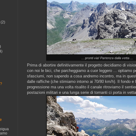
(2)
)
4)
... pronti via! Partenza dalla vetta ...
Prima di abortire definitivamente il progetto decidiamo di visi
con noi le bici, che parcheggiamo a cuor leggero ... optiamo per
sfasciumi, non sapendo a cosa andremo incontro, ma in ques
dalle raffiche (che stimiamo intorno ai 70/80 km/h). Il fondo e 
.?
progressione ma una volta risalito il canale ritroviamo il senti
postazioni militari e una lunga serie di tornanti ci porta in vet
te
eigua
siamo