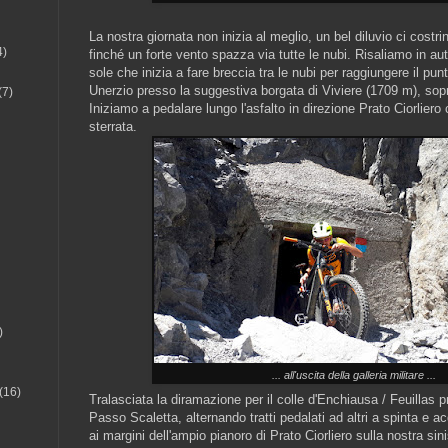
La nostra giornata non inizia al meglio, un bel diluvio ci costr
4)
finché un forte vento spazza via tutte le nubi. Risaliamo in aut
sole che inizia a fare breccia tra le nubi per raggiungere il pun
Unerzio presso la suggestiva borgata di Viviere (1709 m), sopr
(7)
Iniziamo a pedalare lungo l'asfalto in direzione Prato Ciorlier
sterrata.
)
... all'uscita della galleria militare ...
(16)
Tralasciata la diramazione per il colle d'Enchiausa / Feuillas p
Passo Scaletta, alternando tratti pedalati ad altri a spinta e
ai margini dell'ampio pianoro di Prato Ciorliero sulla nostra sini