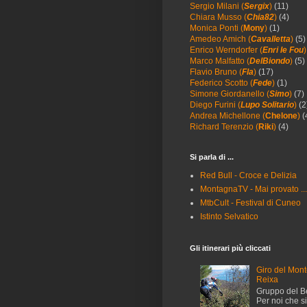
Sergio Milani (
Sergix
)
(11)
Chiara Musso (
Chia82
)
(4)
Monica Ponti (
Mony
)
(1)
Amedeo Amich (
Cavalletta
)
(5)
Enrico Werndorfer (
Enri le Fou
)
Marco Malfatto (
DelBiondo
)
(5)
Flavio Bruno (
Fla
)
(17)
Federico Scotto (
Fede
)
(1)
Simone Giordanello (
Simo
)
(7)
Diego Furini (
Lupo Solitario
)
(2
Andrea Michellone (
Chelone
)
(
Richard Terenzio (
Riki
)
(4)
Si parla di ...
Red Bull - Croce e Delizia
MontagnaTV - Mai provato ..
MtbCult - Festival di Cuneo
Istinto Selvatico
Gli itinerari più cliccati
Giro del Mon
Reixa
Gruppo del B
Per noi che 