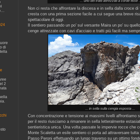
... uno dei tratti attrezzati a corde fisse .
o
vi
Non ci resta che affrontare la discesa e in sella dalla croce di 
...
cresta con una prima sezione facile a cui segue una breve risali
spettacolare di oggi.
024
Il sentiero passando un po' sul versante Maira un po' su quell
cenge attrezzate con cavi d'acciaio e tratti più facili ma sem
cuore
o di
della
ge
aree
el 2
nata
uella
ia.
... in sella sulla cengia esposta ...
cchi
Con concentrazione e tensione ai massimi livelli affrontiamo sol
per il resto riusciamo a rimanere in sella letteralmente estasiat
sentieristica unica. Una volta passate le impervie rocce che cos
sto
Monte Scaletta un esile sentiero ci porta ad attraversare tutta 
Passo Peroni effettuando un lungo traverso su un ottimo fondo