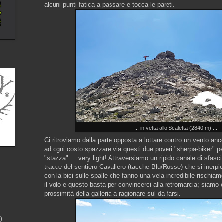
alcuni punti fatica a passare e tocca le pareti.
... in vetta allo Scaletta (2840 m) ...
Ci ritroviamo dalla parte opposta a lottare contro un vento anc
ad ogni costo spazzare via questi due poveri "sherpa-biker" pe
"stazza" ... very light! Attraversiamo un ripido canale di sfas
tracce del sentiero Cavallero (tacche Blu/Rosse) che si inerp
con la bici sulle spalle che fanno una vela incredibile rischiam
il volo e questo basta per convincerci alla retromarcia; siam
prossimità della galleria a ragionare sul da farsi.
)