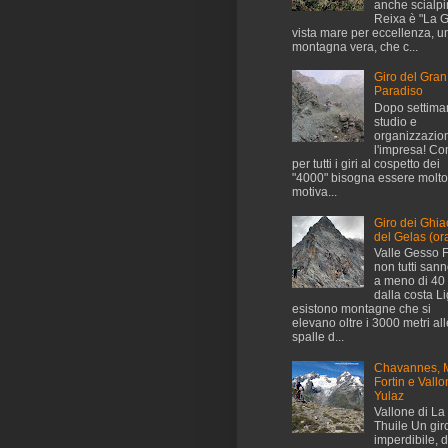
anche scialpini
Reixa è "La G
vista mare per eccellenza, u
montagna vera, che c...
Giro del Gran
Paradiso
Dopo settima
studio e
organizzazio
l'impresa! C
per tutti i giri al cospetto dei
"4000" bisogna essere molto
motiva...
Giro dei Ghia
del Gelas (ora
Valle Gesso 
non tutti san
a meno di 40
dalla costa L
esistono montagne che si
elevano oltre i 3000 metri all
spalle d...
Chavannes, 
Fortin e Vallo
Yulaz
Vallone di La
Thuile Un gir
imperdibile, 