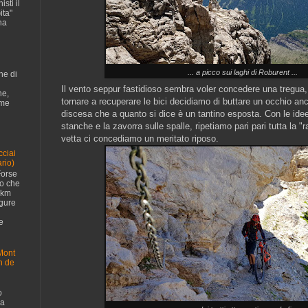
sti il
ita"
na
... a picco sui laghi di Roburent ...
ne di
Il vento seppur fastidioso sembra voler concedere una tregua,
ne,
tornare a recuperare le bici decidiamo di buttare un occhio anc
ome
discesa che a quanto si dice è un tantino esposta. Con le idee
stanche e la zavorra sulle spalle, ripetiamo pari pari tutta la "
vetta ci concediamo un meritato riposo.
cciai
rio)
Forse
no che
 km
igure
e
Mont
n de
o
da