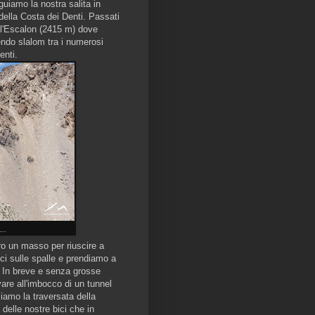
uiamo la nostra salita in
 della Costa dei Denti. Passati
ell'Escalon (2415 m) dove
ndo slalom tra i numerosi
enti.
...
tro un masso per riuscire a
ici sulle spalle e prendiamo a
a. In breve e senza grosse
ivare all'imbocco di un tunnel
iziamo la traversata della
delle nostre bici che in