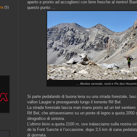
aperto e pronto ad accoglierci con birre fresche al rientro! Bas
questo punto …
na
(5)
... Mortice centrale, nord e Pic des Houerts 
Si parte pedalando di buona lena su una strada forestale, lasci
vallon Laugier e proseguendo lungo il torrente Rif Bel.
La strada forestale lascia man mano posto ad un bel sentiero
Rif Bel, che attraversiamo su un ponte di legno a quota 2050 c
idrografico di sinistra.
L’ultimo bivio a quota 2100 m, ove tralasciamo sulla nostra sinis
de la Font Sancte è l’occasione, dopo 3,5 km di sana pedalata, 
di giornata.